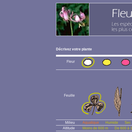
Décrivez votre plante
Fleur
Feuille
Milieu
Aquatique
Humide
Sec
Altitude
Moins de 600 m
De 600 à 