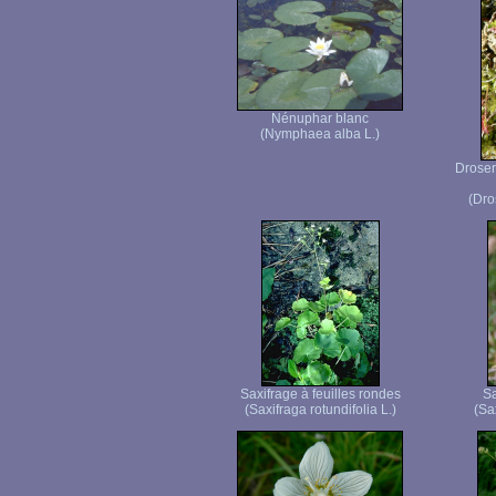
Nénuphar blanc
(Nymphaea alba L.)
Droser
(Dro
Saxifrage à feuilles rondes
Sa
(Saxifraga rotundifolia L.)
(Sax