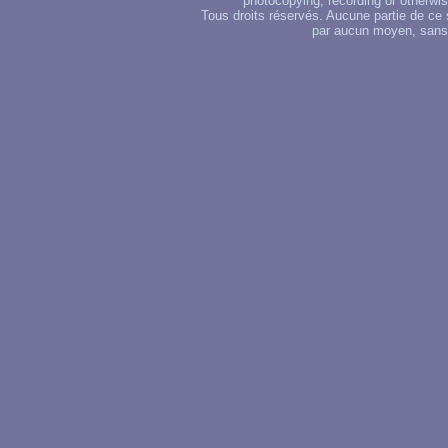
photocopying, recording or otherwise
Tous droits réservés. Aucune partie de ce 
par aucun moyen, sans u