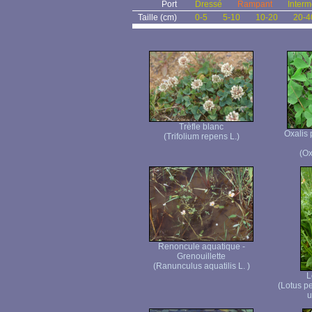
Port
Dressé
Rampant
Interm
Taille (cm)
0-5
5-10
10-20
20-4
Trèfle blanc
Oxalis 
(Trifolium repens L.)
(Ox
Renoncule aquatique -
Grenouillette
(Ranunculus aquatilis L. )
L
(Lotus p
u