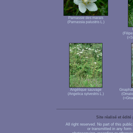
Parnassie des marais
(Parnassia palustris L.)
(Filip
(=S
Angélique sauvage
Gnaphale
(Angelica sylvestris L.)
(Omalo
(=Gnap
Site réalisé et édité
All right reserved. No part of this publ
or transmitted in any form