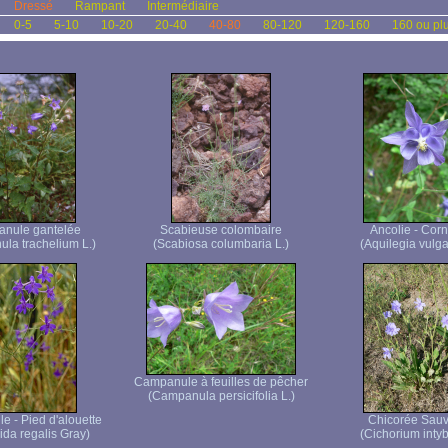
Dressé
Rampant
Intermédiaire
0-5
5-10
10-20
20-40
40-80
80-120
120-160
160 ou pl
nule gantelée
Scabieuse colombaire
Ancolie - Corn
la trachelium L.)
(Scabiosa columbaria L.)
(Aquilegia vulgar
Campanule à feuilles de pêcher
(Campanula persicifolia L.)
e - Pied d'alouette
Chicorée Sau
ida regalis Gray)
(Cichorium intyb