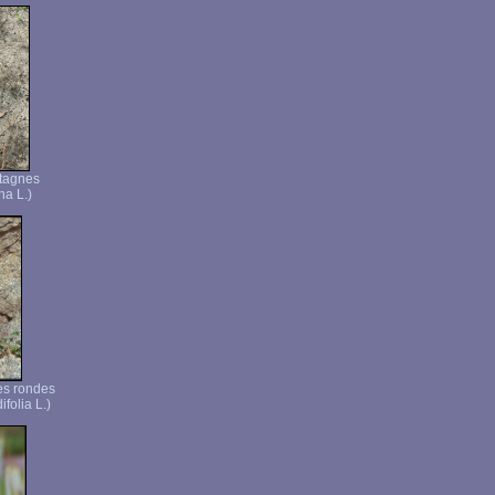
tagnes
a L.)
es rondes
folia L.)