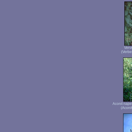
Verve
(Verben
Aconit nape
(Aconi