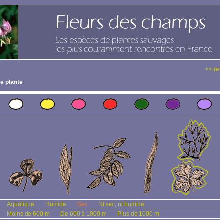
<< re
e plante
Aquatique
Humide
Sec
Ni sec, ni humide
Moins de 600 m
De 600 à 1000 m
Plus de 1000 m