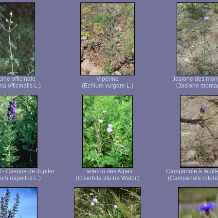
ine officinale
Vipérine
Jasione des mon
a officinalis L.)
(Echium vulgare L.)
(Jasione montan
l - Casque de Jupiter
Laiteron des Alpes
Campanule à feuill
tum napellus L.)
(Cicerbita alpina Walbr.)
(Campanula rotundi