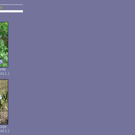
us
ette
is L.)
vage
us L.)