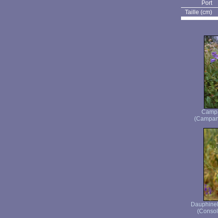
Port
Taille (cm)
Campa
(Campanu
Dauphinell
(Consol