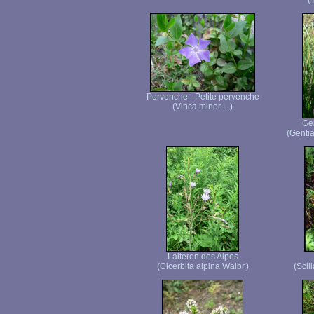
(
Pervenche - Petite pervenche
(Vinca minor L.)
Ge
(Genti
Laiteron des Alpes
(Cicerbita alpina Walbr.)
(Scil