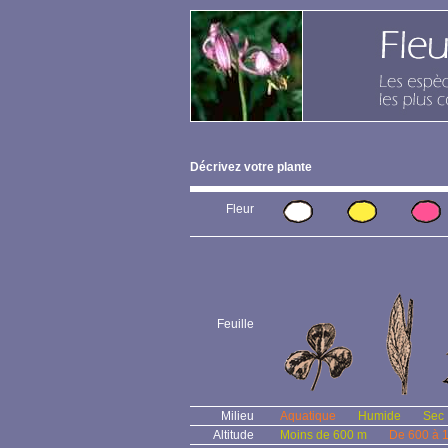
Décrivez votre plante
Fleur
Feuille
Milieu
Aquatique
Humide
Sec
Altitude
Moins de 600 m
De 600 à 