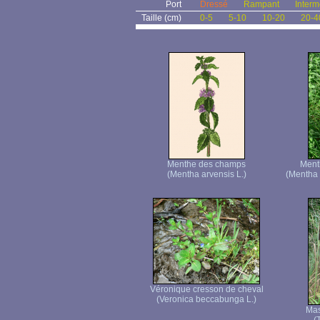
Port
Dressé
Rampant
Interm
Taille (cm)
0-5
5-10
10-20
20-4
Menthe des champs
Menth
(Mentha arvensis L.)
(Mentha
Véronique cresson de cheval
(Veronica beccabunga L.)
Mas