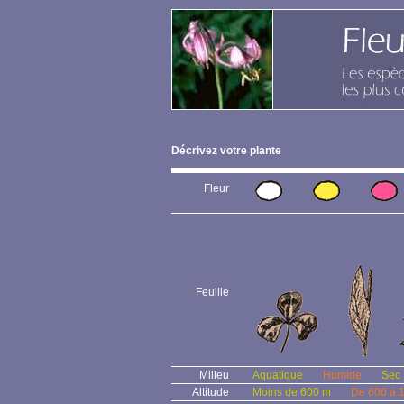
Décrivez votre plante
Fleur
Feuille
Milieu
Aquatique
Humide
Sec
Altitude
Moins de 600 m
De 600 à 