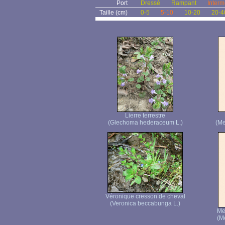
Port
Dressé
Rampant
Interm
Taille (cm)
0-5
5-10
10-20
20-4
Lierre terrestre
(Glechoma hederaceum L.)
(Me
Véronique cresson de cheval
(Veronica beccabunga L.)
Me
(M