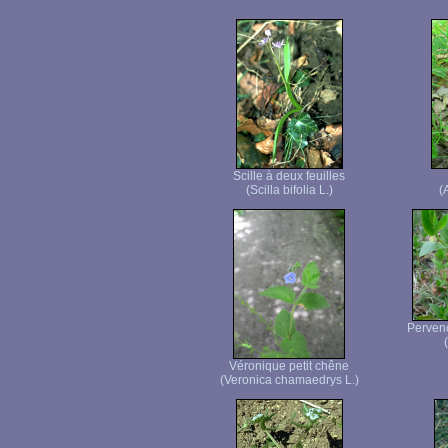
Scille à deux feuilles
(Scilla bifolia L.)
(
Pervenc
Véronique petit chêne
(Veronica chamaedrys L.)