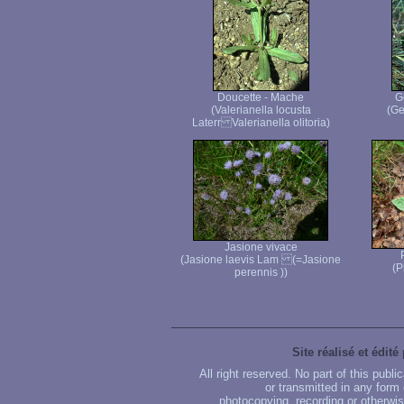
Doucette - Mache
G
(Valerianella locusta
(Ge
Laterr Valerianella olitoria)
Jasione vivace
(Jasione laevis Lam (=Jasione
(P
perennis ))
Site réalisé et édité
All right reserved. No part of this publ
or transmitted in any form
photocopying, recording or otherwise