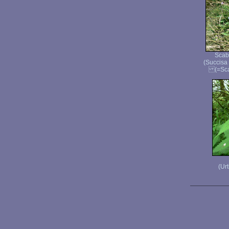
Scab
(Succisa
(=Scab
(Urt