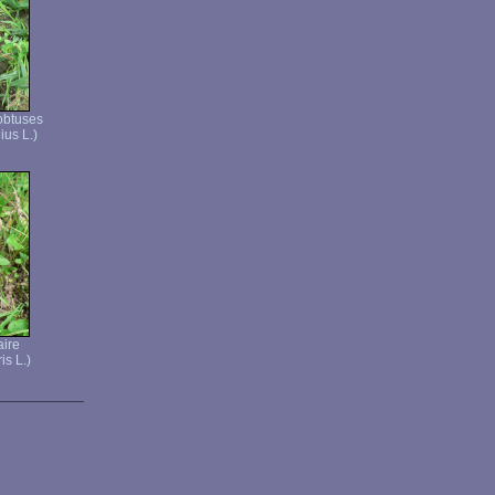
 obtuses
ius L.)
aire
is L.)