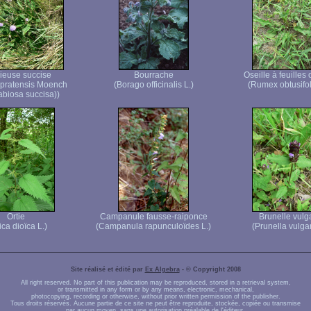
ieuse succise
Bourrache
Oseille à feuilles
 pratensis Moench
(Borago officinalis L.)
(Rumex obtusifol
iosa succisa))
Ortie
Campanule fausse-raiponce
Brunelle vulg
ica dioïca L.)
(Campanula rapunculoïdes L.)
(Prunella vulgar
Site réalisé et édité par
Ex Algebra
- © Copyright 2008
All right reserved. No part of this publication may be reproduced, stored in a retrieval system,
or transmitted in any form or by any means, electronic, mechanical,
photocopying, recording or otherwise, without prior written permission of the publisher.
Tous droits réservés. Aucune partie de ce site ne peut être reproduite, stockée, copiée ou transmise
par aucun moyen, sans une autorisation préalable de l'éditeur.