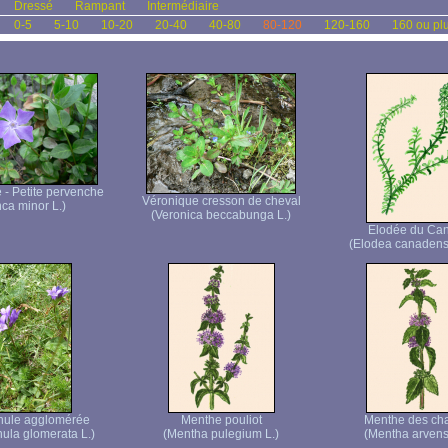
Dressé
Rampant
Intermédiaire
0-5
5-10
10-20
20-40
40-80
80-120
120-160
160 ou pl
- Petite pervenche
Véronique cresson de cheval
nca minor L.)
(Veronica beccabunga L.)
Elodée du Ca
(Elodea canadens
ule agglomérée
Menthe pouliot
Menthe des c
la glomerata L.)
(Mentha pulegium L.)
(Mentha arvensi