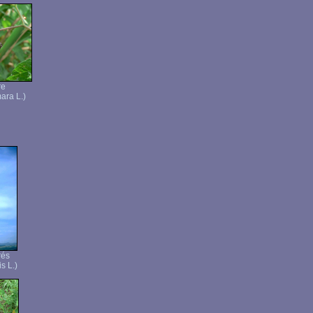
re
ara L.)
rés
s L.)