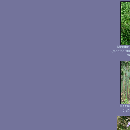
Menthe 
(Mentha su
ro
Masset
(Typh