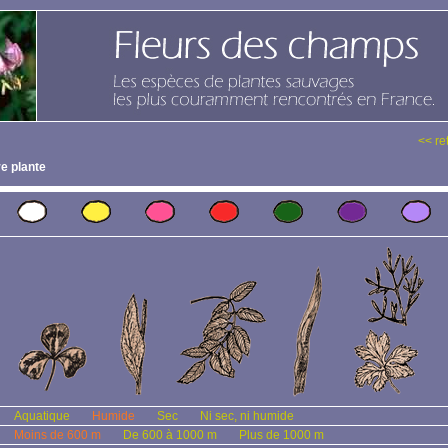
<< re
e plante
Aquatique
Humide
Sec
Ni sec, ni humide
Moins de 600 m
De 600 à 1000 m
Plus de 1000 m