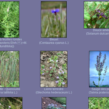
Douce amè
(Solanum dulcam
à feuilles rondes
Bleuet
avolens Ehrh. (=M.
(Centaurea cyanus L.)
tundifolia))
te - Quenouille
Lierre terrestre
Sauge des p
a latifolia L.)
(Glechoma hederaceum L.)
(Salvia pratensi