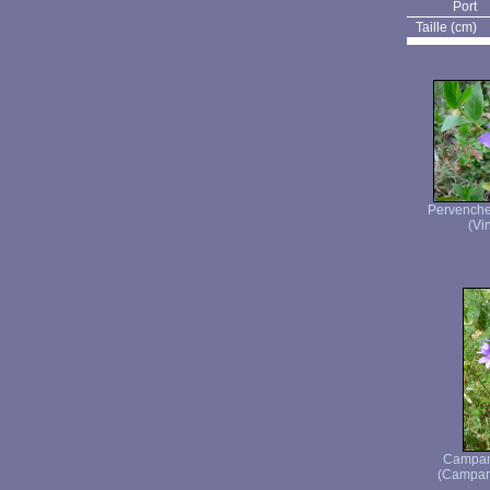
Port
Taille (cm)
Pervenche 
(Vi
Campan
(Campanu