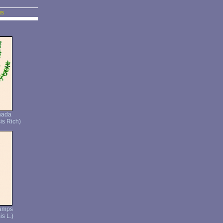
us
nada
is Rich)
hamps
s L.)