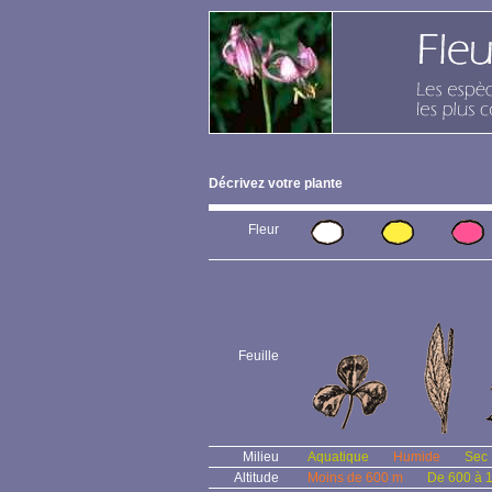
Décrivez votre plante
Fleur
Feuille
Milieu
Aquatique
Humide
Sec
Altitude
Moins de 600 m
De 600 à 