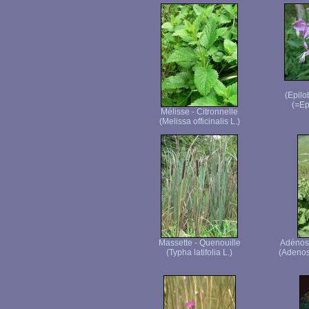
(Epilo
(=Ep
Mélisse - Citronnelle
(Melissa officinalis L.)
Massette - Quenouille
Adénosty
(Typha latifolia L.)
(Adenost