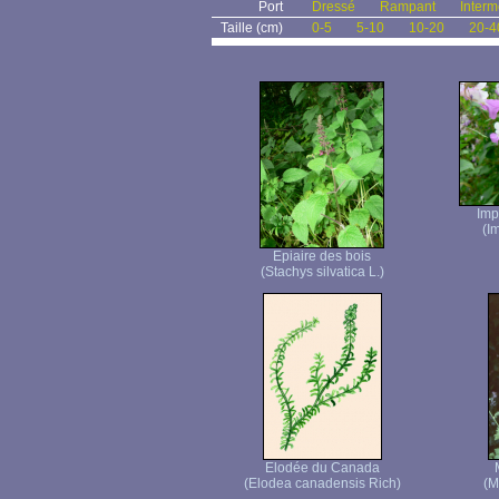
Port
Dressé
Rampant
Interm
Taille (cm)
0-5
5-10
10-20
20-4
Imp
(I
Epiaire des bois
(Stachys silvatica L.)
Elodée du Canada
(Elodea canadensis Rich)
(M