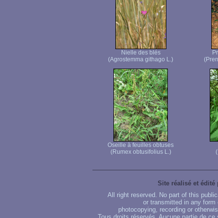
Nielle des blés
Pr
(Agrostemma githago L.)
(Pren
Oseille à feuilles obtuses
(Rumex obtusifolius L.)
(
Site réalisé et édité
All right reserved. No part of this publ
or transmitted in any form
photocopying, recording or otherwise
Tous droits réservés. Aucune partie de ce 