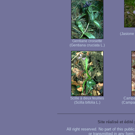
(Jasione
Gentiane croisette
(Gentiana cruciata L.)
Scille à deux feuilles
Campan
(Scilla bifolia L.)
(Campan
Site réalisé et édité
All right reserved. No part of this publ
or transmitted in any form