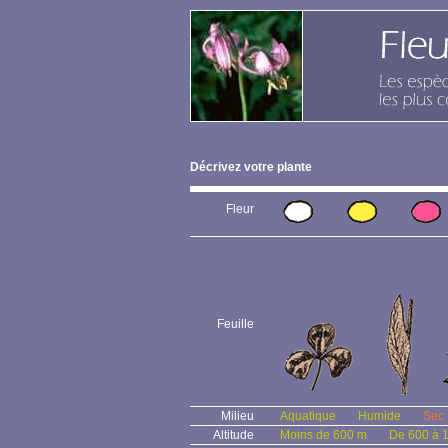
Décrivez votre plante
Fleur
Feuille
Milieu
Aquatique
Humide
Sec
Altitude
Moins de 600 m
De 600 à 