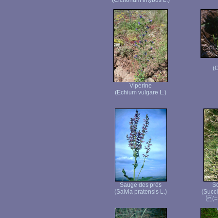
(Cichorium intybus L.)
(
Vipérine
(Echium vulgare L.)
Sauge des prés
Sc
(Salvia pratensis L.)
(Succ
(=S