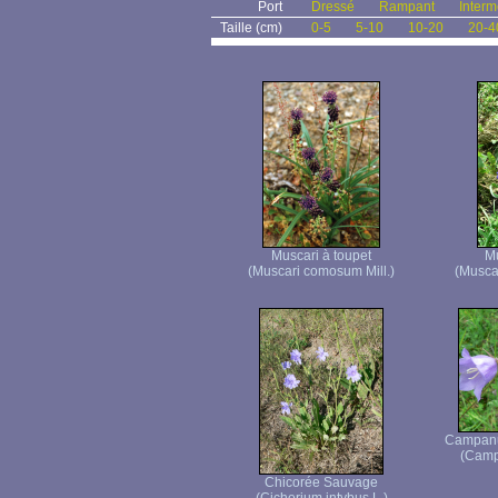
Port
Dressé
Rampant
Interm
Taille (cm)
0-5
5-10
10-20
20-4
Muscari à toupet
Mu
(Muscari comosum Mill.)
(Musca
Campanul
(Campa
Chicorée Sauvage