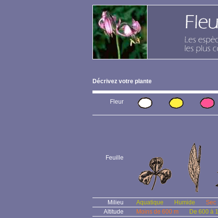
Décrivez votre plante
Fleur
Feuille
Milieu
Aquatique
Humide
Sec
Altitude
Moins de 600 m
De 600 à 