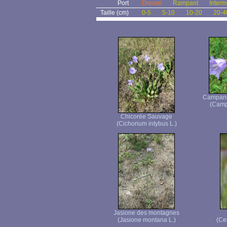
Port
Dressé
Rampant
Interm
Taille (cm)
0-5
5-10
10-20
20-4
Campanul
(Campa
Chicorée Sauvage
(Cichorium intybus L.)
Jasione des montagnes
(Jasione montana L.)
(Ce