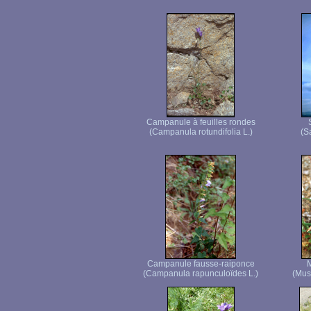
Campanule à feuilles rondes
(Campanula rotundifolia L.)
(S
Campanule fausse-raiponce
M
(Campanula rapunculoïdes L.)
(Mus