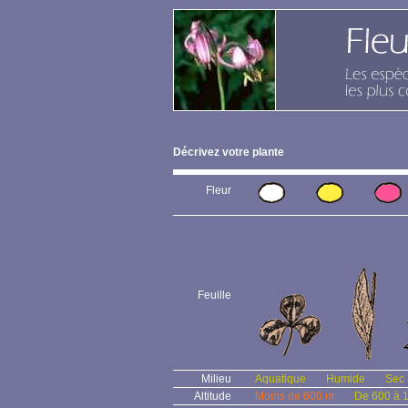
Décrivez votre plante
Fleur
Feuille
Milieu
Aquatique
Humide
Sec
Altitude
Moins de 600 m
De 600 à 