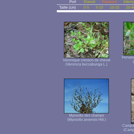
Port
Dressé
Rampant
Interm
Taille (cm)
0-5
5-10
10-20
20-4
Pervenc
Véronique cresson de cheval
(Veronica beccabunga L.)
Myosotis des champs
(Myosotis arvensis Hill.)
Campan
(Campa