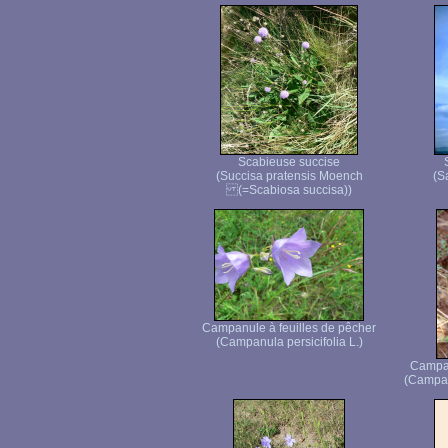
Scabieuse succise
(Succisa pratensis Moench
(S
(=Scabiosa succisa))
Campanule à feuilles de pêcher
(Campanula persicifolia L.)
Campan
(Campan