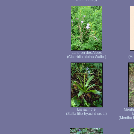
rotundifolia))
Laiteron des Alpes
(Cicerbita alpina Walbr.)
(Me
Lis jacinthe
Menthe
(Scilla lilio-hyacinthus L.)
M
(Mentha l