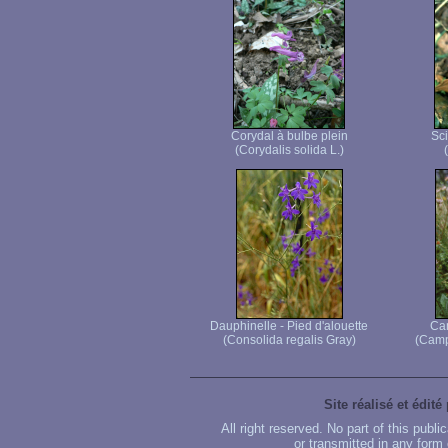
Corydal à bulbe plein
Sci
(Corydalis solida L.)
Dauphinelle - Pied d'alouette
Ca
(Consolida regalis Gray)
(Camp
Site réalisé et édité
All right reserved. No part of this publ
or transmitted in any form