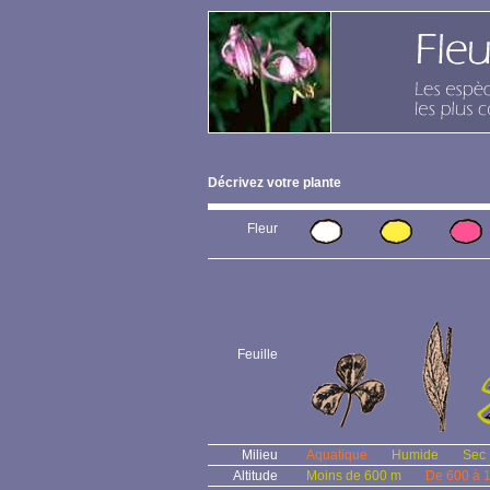
Décrivez votre plante
Fleur
Feuille
Milieu
Aquatique
Humide
Sec
Altitude
Moins de 600 m
De 600 à 