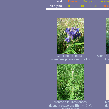
Port
Dressé
Rampant
Interm
Taille (cm)
0-5
5-10
10-20
20-4
Gentiane des marais
Aconit n
(Gentiana pneumonanthe L.)
(Ac
Menthe à feuilles rondes
Me
(Mentha suavolens Ehrh. (=M.
(M