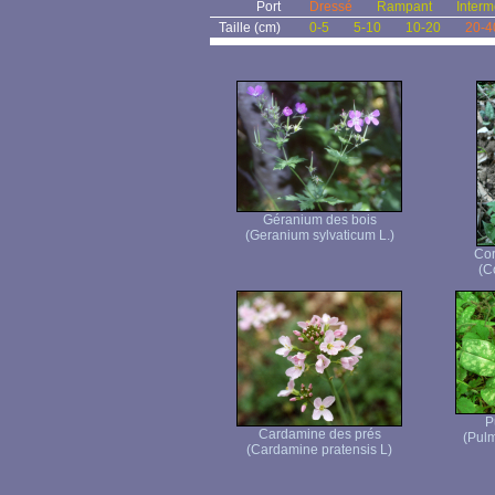
Port
Dressé
Rampant
Interm
Taille (cm)
0-5
5-10
10-20
20-4
Géranium des bois
(Geranium sylvaticum L.)
Cor
(C
P
Cardamine des prés
(Pulm
(Cardamine pratensis L)