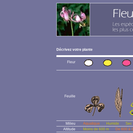
Décrivez votre plante
Fleur
Feuille
Milieu
Aquatique
Humide
Sec
Altitude
Moins de 600 m
De 600 à 