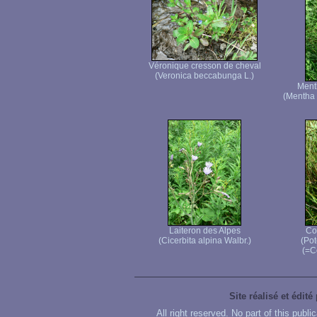
Véronique cresson de cheval
(Veronica beccabunga L.)
Menth
(Mentha
Laiteron des Alpes
Co
(Cicerbita alpina Walbr.)
(Pot
(=C
Site réalisé et édité
All right reserved. No part of this publ