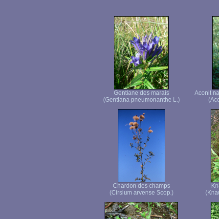
Gentiane des marais
Aconit n
(Gentiana pneumonanthe L.)
(Ac
Chardon des champs
Kn
(Cirsium arvense Scop.)
(Knau