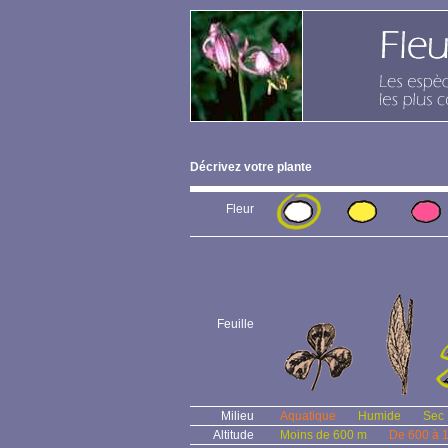
Décrivez votre plante
Fleur
Feuille
Milieu
Aquatique
Humide
Sec
Altitude
Moins de 600 m
De 600 à 