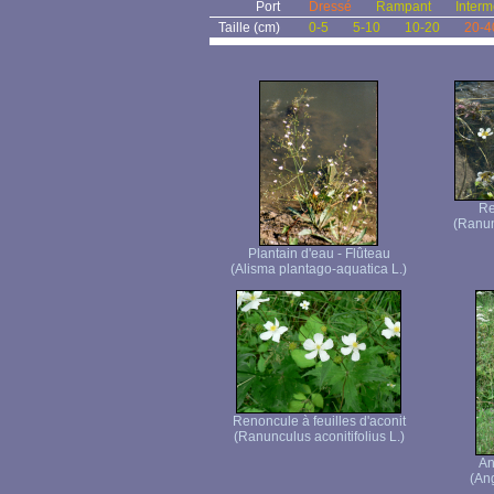
Port
Dressé
Rampant
Interm
Taille (cm)
0-5
5-10
10-20
20-4
Re
(Ranun
Plantain d'eau - Flûteau
(Alisma plantago-aquatica L.)
Renoncule à feuilles d'aconit
(Ranunculus aconitifolius L.)
An
(Ang