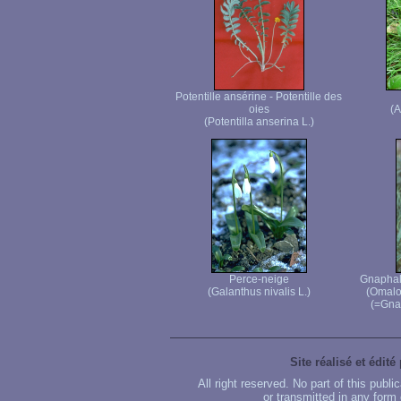
Potentille ansérine - Potentille des
oies
(A
(Potentilla anserina L.)
Perce-neige
Gnaphale
(Galanthus nivalis L.)
(Omalo
(=Gnap
Site réalisé et édité
All right reserved. No part of this publ
or transmitted in any form