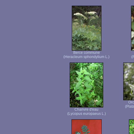
Berce commune
(Heracleum sphondylium L.)
(
Orc
(Plat
Chanvre d'eau
(Lycopus europaeus L.)