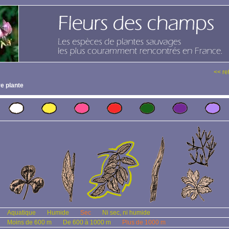
<< re
e plante
Aquatique
Humide
Sec
Ni sec, ni humide
Moins de 600 m
De 600 à 1000 m
Plus de 1000 m