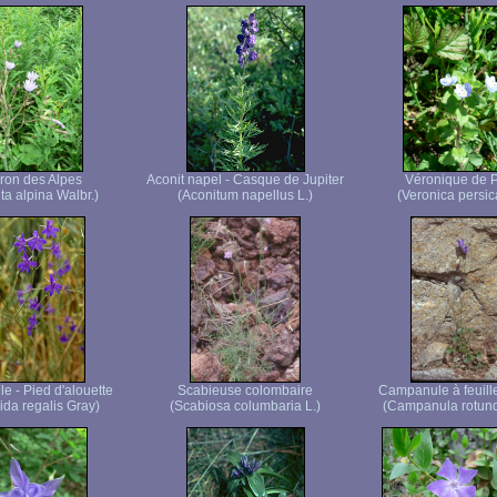
eron des Alpes
Aconit napel - Casque de Jupiter
Véronique de 
ta alpina Walbr.)
(Aconitum napellus L.)
(Veronica persic
e - Pied d'alouette
Scabieuse colombaire
Campanule à feuill
ida regalis Gray)
(Scabiosa columbaria L.)
(Campanula rotundi