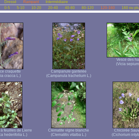
Dressé
Rampant
Intermédiaire
0-5
5-10
10-20
20-40
40-80
80-120
120-160
160 ou pl
Vesce des ha
(Vicia sepium
ce craquette
Campanule gantelée
ia cracca L.)
(Campanula trachelium L.)
à feuilles de Lierre
Clématite vigne blanche
Chicorée Sau
a hederifolia L.)
(Clematitis vitalba L.)
(Cichorium intyb