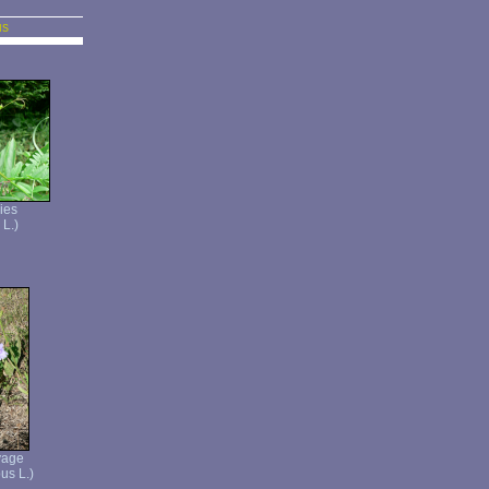
us
ies
 L.)
vage
us L.)