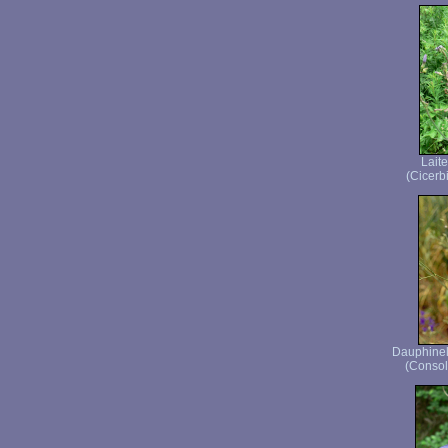
Lait
(Cicerbi
Dauphinell
(Consol