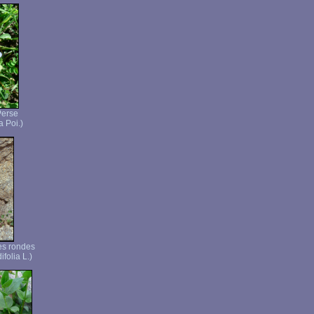
Perse
a Poi.)
es rondes
folia L.)