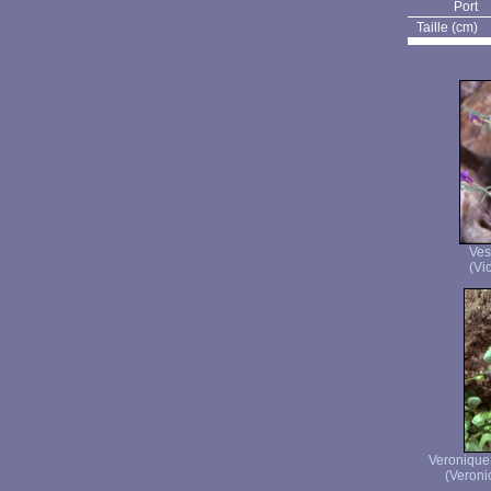
Port
Taille (cm)
Ves
(Vic
Veronique 
(Veronic