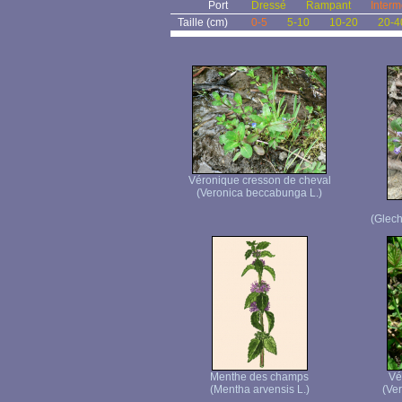
Port
Dressé
Rampant
Interm
Taille (cm)
0-5
5-10
10-20
20-4
Véronique cresson de cheval
(Veronica beccabunga L.)
(Glec
Menthe des champs
Vé
(Mentha arvensis L.)
(Ver