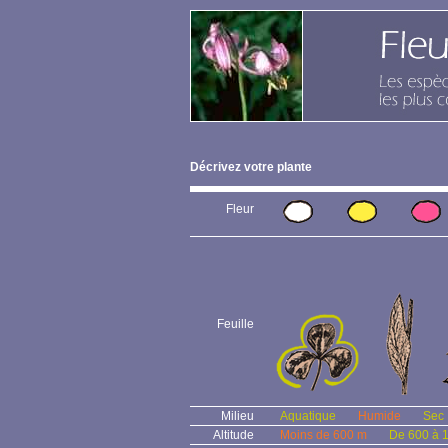
Décrivez votre plante
Fleur
Feuille
Milieu
Aquatique
Humide
Sec
Altitude
Moins de 600 m
De 600 à 