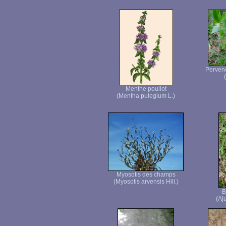
Pervenc
Menthe pouliot
(Mentha pulegium L.)
Myosotis des champs
(Myosotis arvensis Hill.)
B
(Aj