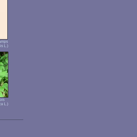
hamps
s L.)
ois
ca L.)