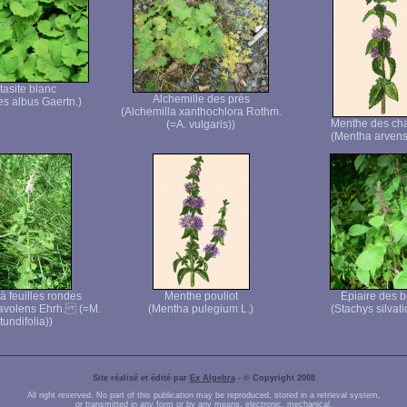
tasite blanc
Alchemille des prés
es albus Gaertn.)
(Alchemilla xanthochlora Rothm.
Menthe des c
(=A. vulgaris))
(Mentha arvensi
à feuilles rondes
Menthe pouliot
Epiaire des b
avolens Ehrh. (=M.
(Mentha pulegium L.)
(Stachys silvati
tundifolia))
Site réalisé et édité par
Ex Algebra
- © Copyright 2008
All right reserved. No part of this publication may be reproduced, stored in a retrieval system,
or transmitted in any form or by any means, electronic, mechanical,