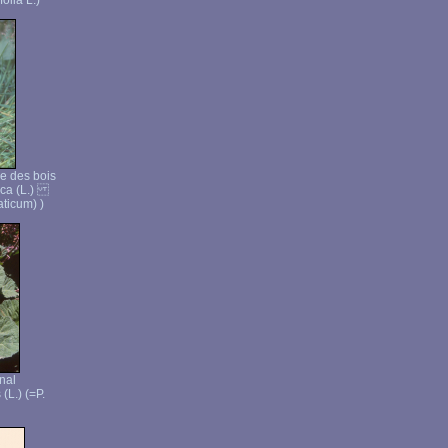
olia L.)
e des bois
tica (L.)
ticum) )
inal
(L.) (=P.