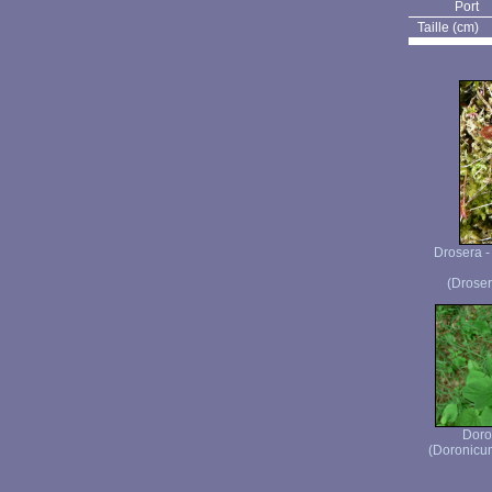
Port
Taille (cm)
Drosera -
(Drosera
Doro
(Doronicum