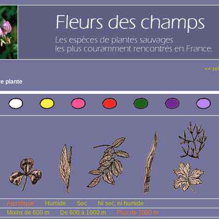
<< re
e plante
Aquatique
Humide
Sec
Ni sec, ni humide
Moins de 600 m
De 600 à 1000 m
Plus de 1000 m