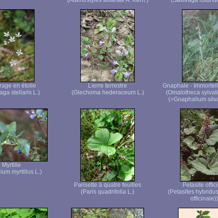
(Adenostyles alliariae A. Kern.)
(Saxifraga rotundif
rage en étoile
Lierre terrestre
Gnaphale - Immortell
aga stellaris L.)
(Glechoma hederaceum L.)
(Omalotheca sylva
(=Gnaphalium silva
Myrtille
ium myrtillus L.)
Parisette à quatre feuilles
Petasite offic
(Paris quadrifolia L.)
(Petasites hybridus 
officinale))