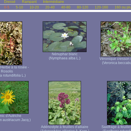
Dressé
Rampant
Intermédiaire
0-5
5-10
10-20
20-40
40-80
80-120
120-160
160 ou pl
Nénuphar blanc
(Nymphaea alba L.)
Véronique cresson 
(Veronica beccab
 Herbe à la rosée -
Rosolis
 rotundifolia L.)
nic d'Autriche
 austriacum Jacq.)
Adénostyle à feuilles d'alliaire
Saxifrage à feuill