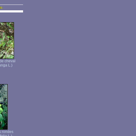
us
de cheval
unga L.)
es rondes