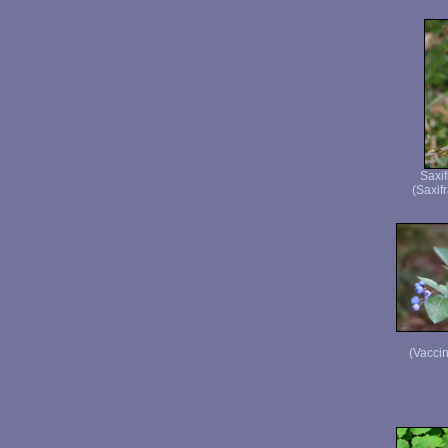
Saxif
(Saxifr
(Vaccin