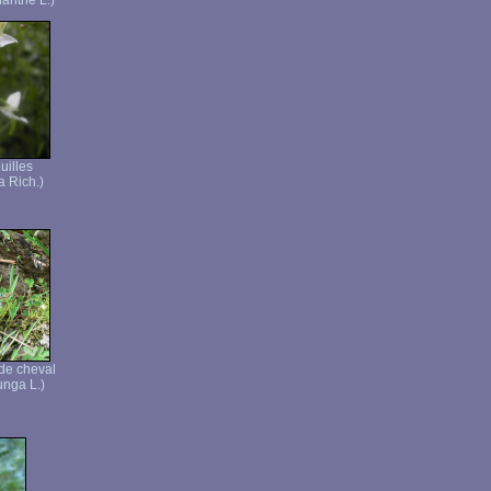
anthe L.)
uilles
a Rich.)
de cheval
unga L.)