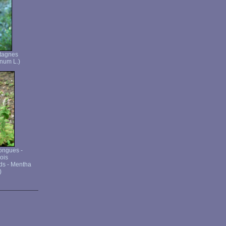
tagnes
num L.)
longues -
ois
ds - Mentha
)