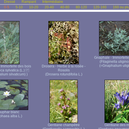
Dressé
Rampant
Intermédiaire
0-5
5-10
10-20
20-40
40-80
80-120
120-160
160 ou pl
Gnaphale - Immortelle
(Filaginella uligi
(=Gnaphalium ulig
 Immortelle des bois
Drosera - Herbe à la rosée -
ca sylvatica (L.)
Rosolis
lium silvaticum) )
(Drosera rotundifolia L.)
uphar blanc
haea alba L.)
Gentiane champêtre
Gentiane des m