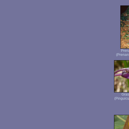
Pren
(Prenan
Gras
(Pinguicu