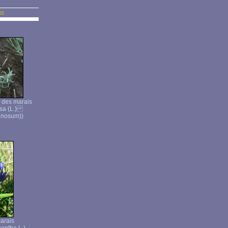
us
 des marais
nosa (L.)
inosum))
arais