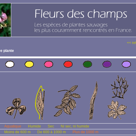
<< re
e plante
Aquatique
Humide
Sec
Ni sec, ni humide
Moins de 600 m
De 600 à 1000 m
Plus de 1000 m