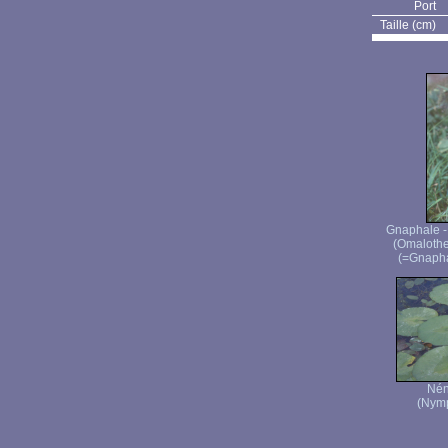
Port
Taille (cm)
Gnaphale -
(Omalothe
(=Gnapha
Nén
(Nymp