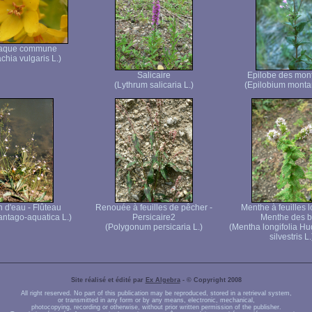
aque commune
chia vulgaris L.)
Salicaire
Epilobe des mon
(Lythrum salicaria L.)
(Epilobium monta
n d'eau - Flûteau
Renouée à feuilles de pêcher -
Menthe à feuilles 
antago-aquatica L.)
Persicaire2
Menthe des b
(Polygonum persicaria L.)
(Mentha longifolia Hu
silvestris L.
Site réalisé et édité par
Ex Algebra
- © Copyright 2008
All right reserved. No part of this publication may be reproduced, stored in a retrieval system,
or transmitted in any form or by any means, electronic, mechanical,
photocopying, recording or otherwise, without prior written permission of the publisher.