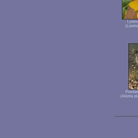
Lysim
(Lysima
Plantai
(Alisma pl