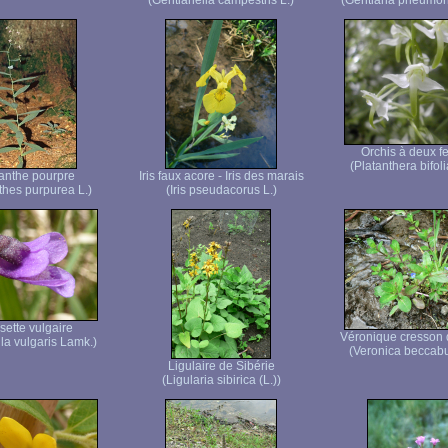
(Gentianella campestris L.)
(Gentiana pneumon
Orchis à deux fe
(Platanthera bifoli
anthe pourpre
Iris faux acore - Iris des marais
thes purpurea L.)
(Iris pseudacorus L.)
sette vulgaire
Véronique cresson 
la vulgaris Lamk.)
(Veronica beccab
Ligulaire de Sibérie
(Ligularia sibirica (L.))