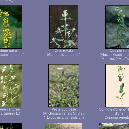
hastata))
lène noire
Ortie royale
Dompte ven
scum nigrum L.)
(Galeopsis tetrahit L.)
(Vincetoxicum hiru
Medikus (=V. offic
yère cendrée
Petite Buglosse
Coringie d'orient
ca cinerea L.)
(Anchusa arvensis M. Bieb
d'orient
(=Lycopsis arvensis)s L.))
(Coringia orienta