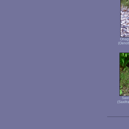
Onagr
(Oenot
Saxi
(Saxifr