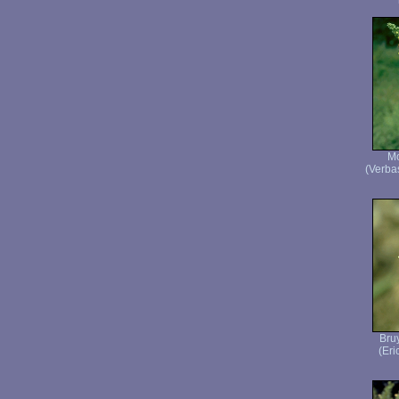
Mo
(Verba
Bru
(Eri