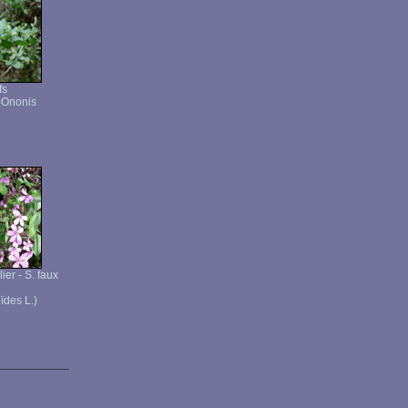
fs
=Ononis
er - S. faux
ïdes L.)