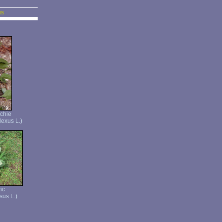
us
chie
lexus L.)
nc
sus L.)