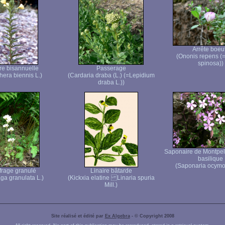
Arrête boeu
(Ononis repens (
spinosa))
e bisannuelle
Passerage
hera biennis L.)
(Cardaria draba (L.) (=Lepidium
draba L.))
Saponaire de Montpelli
basilique
(Saponaria ocymo
frage granulé
Linaire bâtarde
aga granulata L.)
(Kickxia elatine Linaria spuria
Mill.)
Site réalisé et édité par
Ex Algebra
- © Copyright 2008