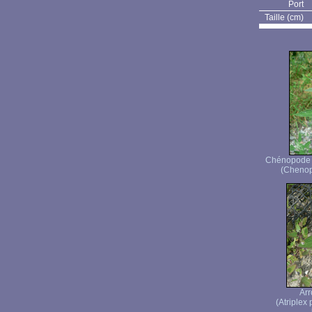
Port
Taille (cm)
Chénopode b
(Chenop
Arr
(Atriplex