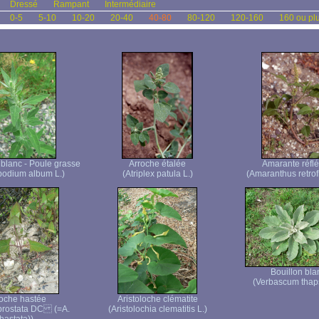
Dressé
Rampant
Intermédiaire
0-5
5-10
10-20
20-40
40-80
80-120
120-160
160 ou pl
lanc - Poule grasse
Arroche étalée
Amarante réflé
odium album L.)
(Atriplex patula L.)
(Amaranthus retrof
Bouillon bla
(Verbascum thap
oche hastée
Aristoloche clématite
 prostata DC (=A.
(Aristolochia clematitis L.)