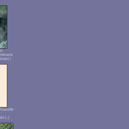
in
ndinaria
inale) )
 Roquette
lis L.)