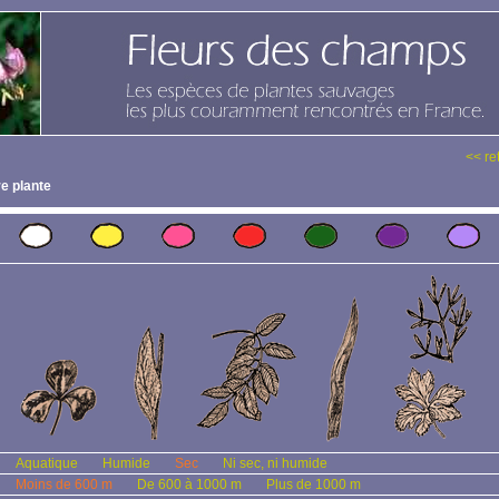
<< re
e plante
Aquatique
Humide
Sec
Ni sec, ni humide
Moins de 600 m
De 600 à 1000 m
Plus de 1000 m