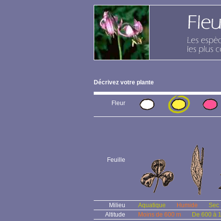
Décrivez votre plante
Fleur
Feuille
Milieu
Aquatique
Humide
Sec
Altitude
Moins de 600 m
De 600 à 