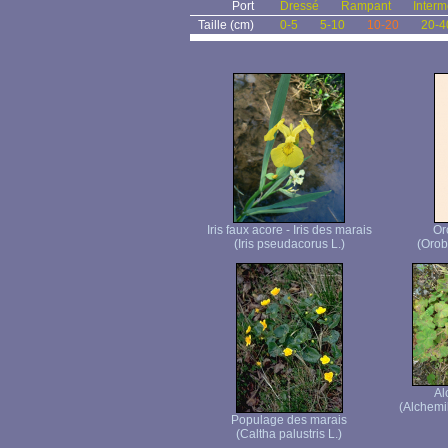
Port
Dressé
Rampant
Interm
Taille (cm)
0-5
5-10
10-20
20-4
Iris faux acore - Iris des marais
Or
(Iris pseudacorus L.)
(Orob
Al
(Alchemi
Populage des marais
(Caltha palustris L.)