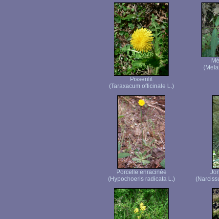
Mé
(Mela
Pissenlit
(Taraxacum officinale L.)
Porcelle enracinée
Jon
(Hypochoeris radicata L.)
(Narciss