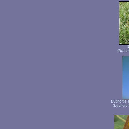
S
(Scorzo
Euphorbe à
(Euphorbi