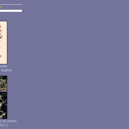
us
rèfle
 Sutton)
s ou sanve
is L.)