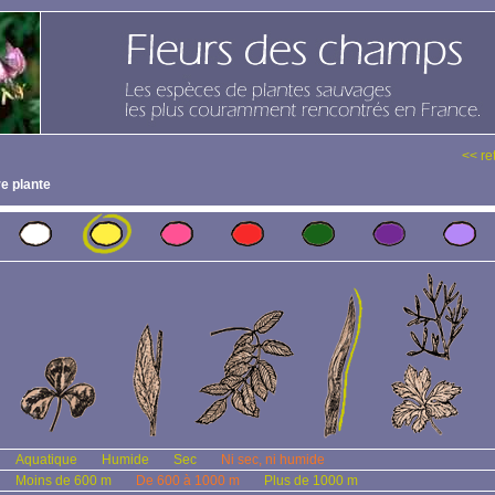
<< re
e plante
Aquatique
Humide
Sec
Ni sec, ni humide
Moins de 600 m
De 600 à 1000 m
Plus de 1000 m