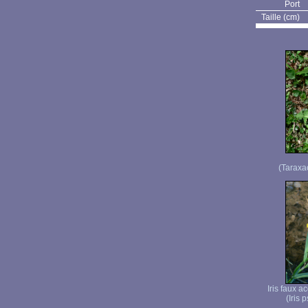
Port
Taille (cm)
(Taraxac
Iris faux a
(Iris 