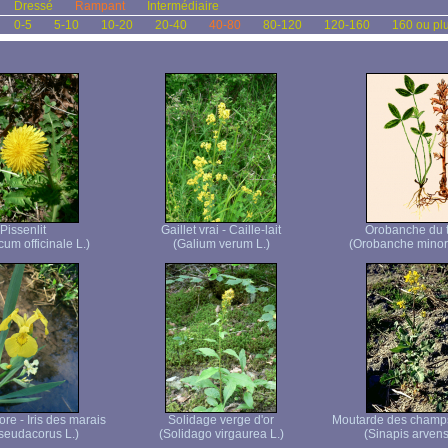
Dressé
Rampant
Intermédiaire
0-5
5-10
10-20
20-40
40-80
80-120
120-160
160 ou pl
Pissenlit
Gaillet vrai - Caille-lait
Orobanche du t
um officinale L.)
(Galium verum L.)
(Orobanche minor
core - Iris des marais
Solidage verge d'or
Moutarde des champ
pseudacorus L.)
(Solidago virgaurea L.)
(Sinapis arvens