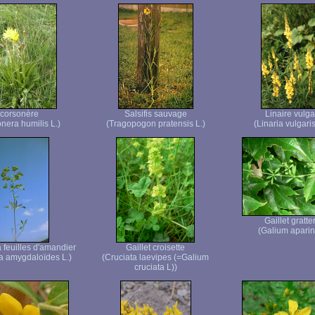
corsonère
Salsifis sauvage
Linaire vulga
nera humilis L.)
(Tragopogon pratensis L.)
(Linaria vulgaris
Gaillet gratte
(Galium aparin
 feuilles d'amandier
Gaillet croisette
a amygdaloïdes L.)
(Cruciata laevipes (=Galium
cruciata L))