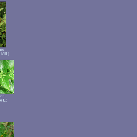
ire
 Mill.)
ron
e L.)