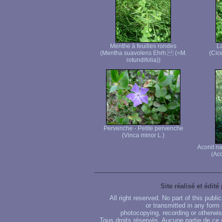
Menthe à feuilles rondes
La
(Mentha suavolens Ehrh. (=M.
(Cice
rotundifolia))
Pervenche - Petite pervenche
(Vinca minor L.)
Aconit n
(Ac
Site réalisé et édité
All right reserved. No part of this publ
or transmitted in any form
photocopying, recording or otherwise
Tous droits réservés. Aucune partie de ce 