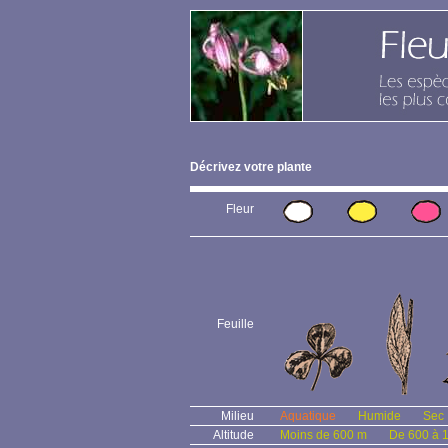
Décrivez votre plante
Fleur
Feuille
Milieu
Aquatique
Humide
Sec
Altitude
Moins de 600 m
De 600 à 