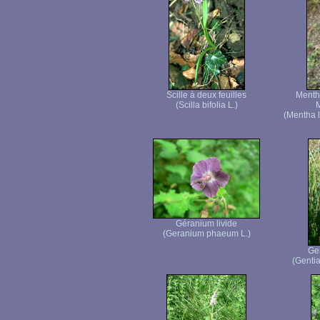
Scille à deux feuilles
Menthe
(Scilla bifolia L.)
M
(Mentha l
Géranium livide
(Geranium phaeum L.)
Ge
(Genti