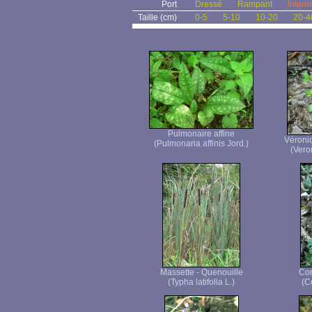
Port
Dressé
Rampant
Interm
Taille (cm)
0-5
5-10
10-20
20-4
Pulmonaire affine
Véroni
(Pulmonaria affinis Jord.)
(Vero
Massette - Quenouille
Cor
(Typha latifolia L.)
(C