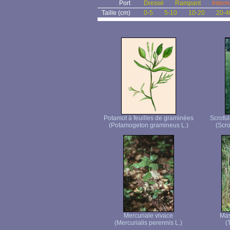
Port
Dressé
Rampant
Interm
Taille (cm)
0-5
5-10
10-20
20-4
Potamot à feuilles de graminées
Scroful
(Potamogeton gramineus L.)
(Scro
Mercuriale vivace
Mas
(Mercurialis perennis L.)
(