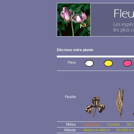
Décrivez votre plante
Fleur
Feuille
Milieu
Aquatique
Humide
Sec
Altitude
Moins de 600 m
De 600 à 