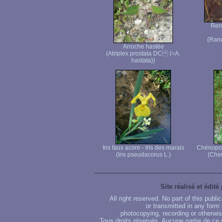
Ren
(Ranu
Arroche hastée
(Atriplex prostata DC (=A.
hastata))
Iris faux acore - Iris des marais
Chénopod
(Iris pseudacorus L.)
(Che
Site réalisé et édité
All right reserved. No part of this publ
or transmitted in any form
photocopying, recording or otherwise
Tous droits réservés. Aucune partie de ce 