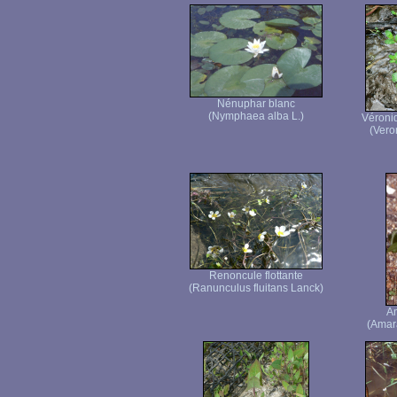
Nénuphar blanc
(Nymphaea alba L.)
Véroni
(Vero
Renoncule flottante
(Ranunculus fluitans Lanck)
Am
(Amara