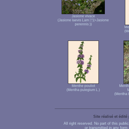
Jasione vivace
(Jasione laevis Lam (=Jasione
perennis ))
Me
(M
Menthe pouliot
Menthe
(Mentha pulegium L.)
M
(Mentha l
Site réalisé et édité
All right reserved. No part of this publ
or transmitted in any form