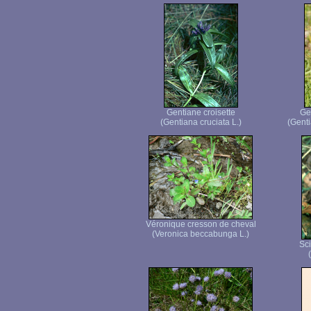
Gentiane croisette
Ge
(Gentiana cruciata L.)
(Genti
Véronique cresson de cheval
(Veronica beccabunga L.)
Sci