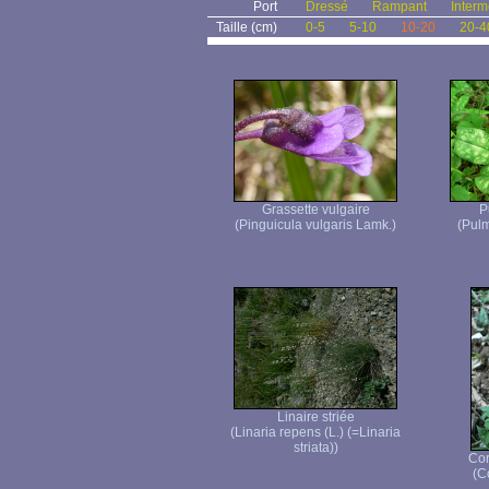
Port
Dressé
Rampant
Interm
Taille (cm)
0-5
5-10
10-20
20-4
Grassette vulgaire
P
(Pinguicula vulgaris Lamk.)
(Pulm
Linaire striée
(Linaria repens (L.) (=Linaria
striata))
Cor
(C