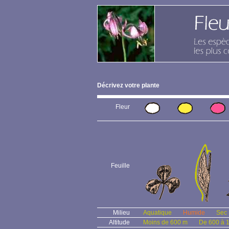
Décrivez votre plante
Fleur
Feuille
Milieu
Aquatique
Humide
Sec
Altitude
Moins de 600 m
De 600 à 