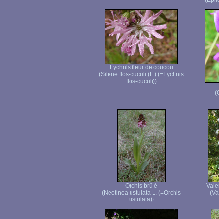
(Epi
Lychnis fleur de coucou
(Silene flos-cuculi (L.) (=Lychnis
flos-cuculi))
(
Orchis brûlé
Valer
(Neotinea ustulata L. (=Orchis
(Va
ustulata))