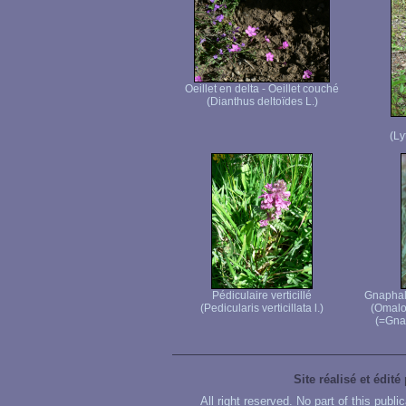
Oeillet en delta - Oeillet couché
(Dianthus deltoïdes L.)
(Ly
Pédiculaire verticillé
Gnaphale
(Pedicularis verticillata l.)
(Omalo
(=Gnap
Site réalisé et édité
All right reserved. No part of this publ