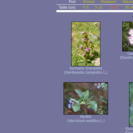
Port
Dressé
Rampant
Interm
Taille (cm)
0-5
5-10
10-20
20-4
Oei
(Dianth
Gentiane champêtre
(Gentianella campestris L.)
Myrtille
(Vaccinium myrtillus L.)
Epil