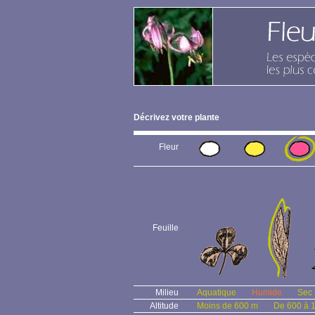
Décrivez votre plante
Fleur
Feuille
Milieu
Aquatique
Humide
Sec
Altitude
Moins de 600 m
De 600 à 