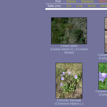
Port
Dressé
Rampant
Interm
Taille (cm)
0-5
5-10
10-20
20-4
Linaire striée
(Linaria repens (L.) (=Linaria
striata))
Campan
(Campa
Campanul
(Campa
Chicorée Sauvage
(Cichorium intybus L.)