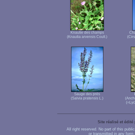
Knautie des champs
Cha
(Knautia arvensis Coult.)
(Cir
Sauge des prés
(Salvia pratensis L.)
(Anch
(=Lyc
Site réalisé et édité
All right reserved. No part of this publ
or transmitted in any form