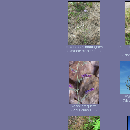
Jasione des montagnes
Plantai
(Jasione montana L.)
(Pla
Myo
(Myo
Vesce craquette
(Vicia cracca L.)