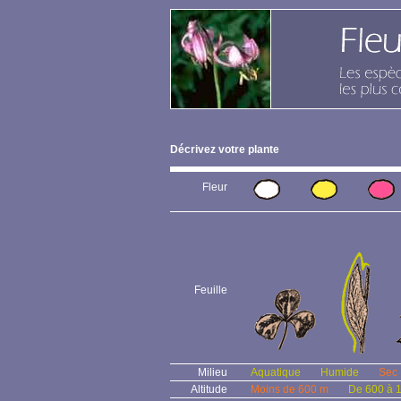
Décrivez votre plante
Fleur
Feuille
Milieu
Aquatique
Humide
Sec
Altitude
Moins de 600 m
De 600 à 