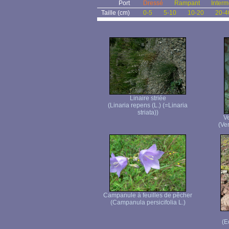
Port
Dressé
Rampant
Interm
Taille (cm)
0-5
5-10
10-20
20-4
Linaire striée
(Linaria repens (L.) (=Linaria
striata))
Ve
(Ver
Campanule à feuilles de pêcher
(Campanula persicifolia L.)
(E