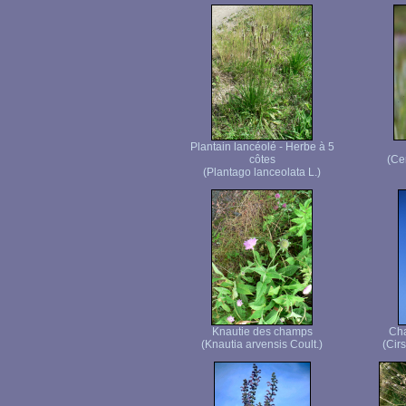
Plantain lancéolé - Herbe à 5
côtes
(Ce
(Plantago lanceolata L.)
Knautie des champs
Cha
(Knautia arvensis Coult.)
(Cir