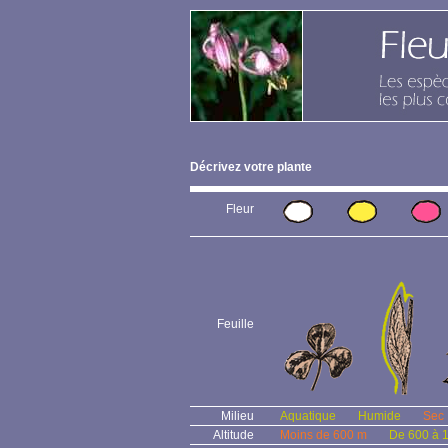
Décrivez votre plante
Fleur
Feuille
Milieu
Aquatique
Humide
Sec
Altitude
Moins de 600 m
De 600 à 