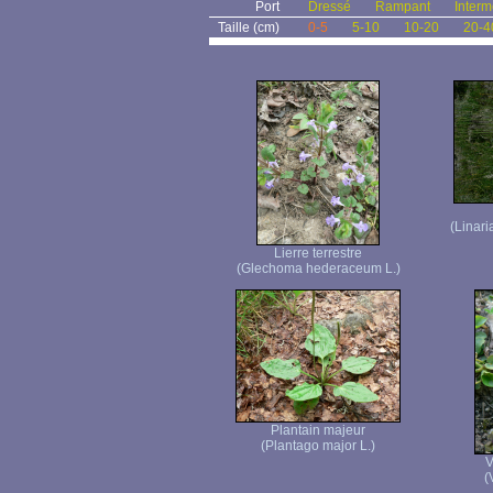
Port
Dressé
Rampant
Interm
Taille (cm)
0-5
5-10
10-20
20-4
(Linari
Lierre terrestre
(Glechoma hederaceum L.)
Plantain majeur
(Plantago major L.)
V
(