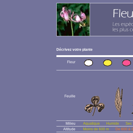
Décrivez votre plante
Fleur
Feuille
Milieu
Aquatique
Humide
Sec
Altitude
Moins de 600 m
De 600 à 