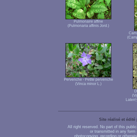
Pulmonaire affine
(Pulmonaria affinis Jord.)
Camp
(Camp
Pervenche - Petite pervenche
(Vinca minor L.)
D
(Va
Laterr 
Site réalisé et édité
All right reserved. No part of this publ
or transmitted in any form
photocopying, recording or otherwise