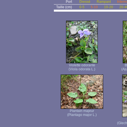
Port
Dressé
Rampant
Interm
Taille (cm)
0-5
5-10
10-20
20-4
Violette odorante
B
(Viola odorata L.)
(Aj
Plantain majeur
(Plantago major L.)
(Glec