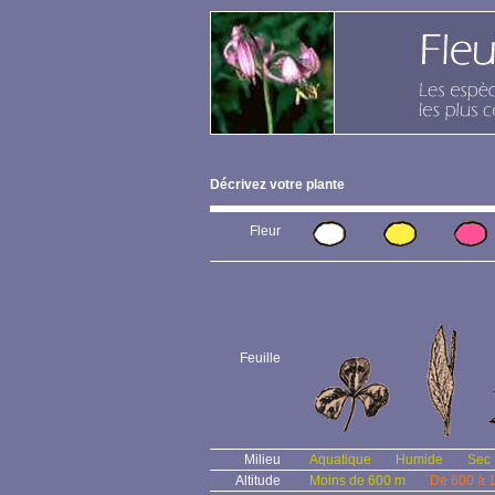
Décrivez votre plante
Fleur
Feuille
Milieu
Aquatique
Humide
Sec
Altitude
Moins de 600 m
De 600 à 