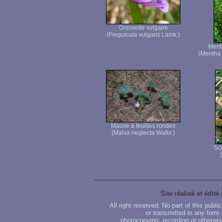
Grassette vulgaire
(Pinguicula vulgaris Lamk.)
Menth
(Mentha
Mauve à feuilles rondes
(Malva neglecta Walbr.)
Sci
Site réalisé et édité
All right reserved. No part of this publ
or transmitted in any form
photocopying, recording or otherwise