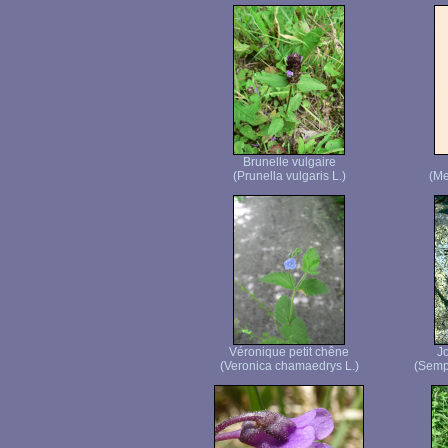
Brunelle vulgaire
(Prunella vulgaris L.)
(Me
Véronique petit chêne
J
(Veronica chamaedrys L.)
(Semp