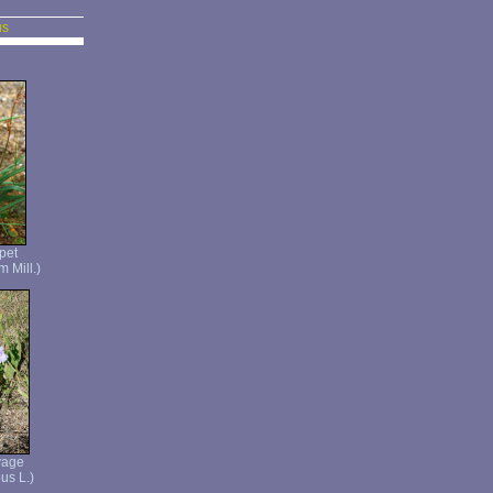
us
pet
 Mill.)
vage
us L.)