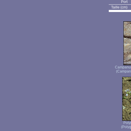
Port
Taille (cm)
Campanule
(Campanul
Pol
(Polyg