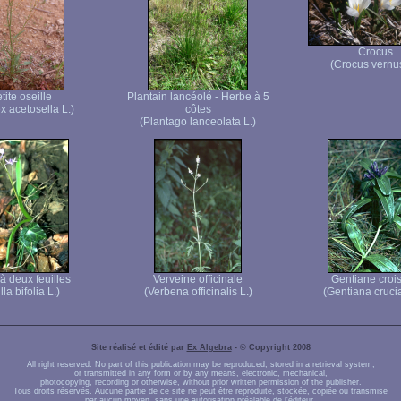
Crocus
(Crocus vernus
tite oseille
Plantain lancéolé - Herbe à 5
 acetosella L.)
côtes
(Plantago lanceolata L.)
 à deux feuilles
Verveine officinale
Gentiane crois
lla bifolia L.)
(Verbena officinalis L.)
(Gentiana crucia
Site réalisé et édité par
Ex Algebra
- © Copyright 2008
All right reserved. No part of this publication may be reproduced, stored in a retrieval system,
or transmitted in any form or by any means, electronic, mechanical,
photocopying, recording or otherwise, without prior written permission of the publisher.
Tous droits réservés. Aucune partie de ce site ne peut être reproduite, stockée, copiée ou transmise
par aucun moyen, sans une autorisation préalable de l'éditeur.