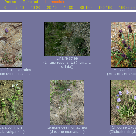
Dressé
Rampant
Intermédiaire
0-5
5-10
10-20
20-40
40-80
80-120
120-160
160 ou pl
Linaire striée
(Linaria repens (L.) (=Linaria
striata))
 à feuilles rondes
Muscari à tou
a rotundifolia L.)
(Muscari comosum
ygala commun
Jasione des montagnes
Chicorée Sau
ala vulgaris L.)
(Jasione montana L.)
(Cichorium intyb