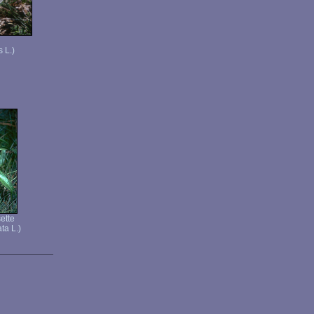
 L.)
ette
ta L.)