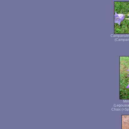
Campanule à
(Campanul
Mir
(Legousia
Chaix (=Sp