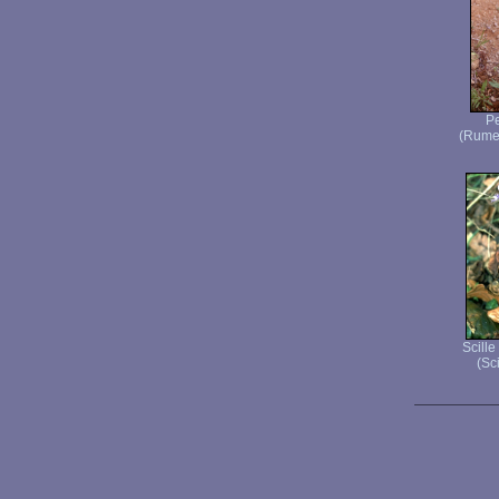
Pe
(Rumex
Scille
(Sci