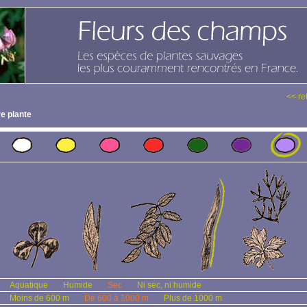
<< re
e plante
Aquatique
Humide
Sec
Ni sec, ni humide
Moins de 600 m
De 600 à 1000 m
Plus de 1000 m