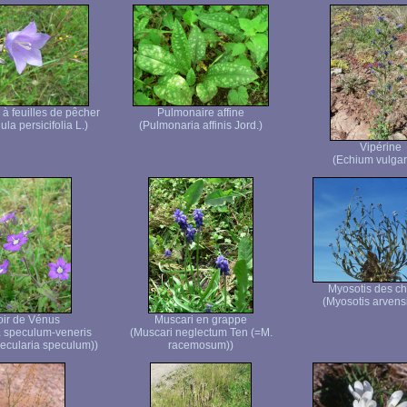
 feuilles de pêcher
Pulmonaire affine
a persicifolia L.)
(Pulmonaria affinis Jord.)
Vipérine
(Echium vulgar
Myosotis des c
(Myosotis arvensis
oir de Vénus
Muscari en grappe
 speculum-veneris
(Muscari neglectum Ten (=M.
ecularia speculum))
racemosum))