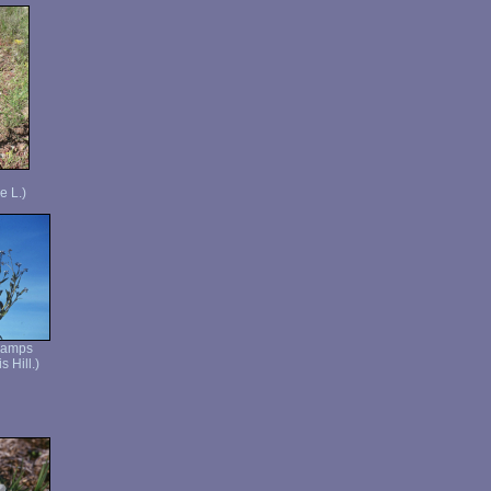
e L.)
hamps
 Hill.)