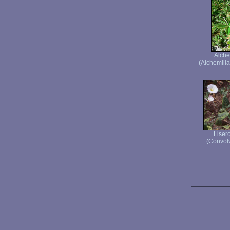
Alche
(Alchemilla
Liser
(Convolv