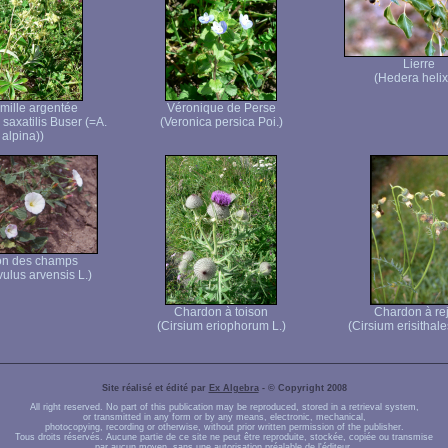
Lierre
(Hedera helix
mille argentée
Véronique de Perse
 saxatilis Buser (=A.
(Veronica persica Poi.)
alpina))
on des champs
ulus arvensis L.)
Chardon à toison
Chardon à rej
(Cirsium eriophorum L.)
(Cirsium erisithal
Site réalisé et édité par
Ex Algebra
- © Copyright 2008
All right reserved. No part of this publication may be reproduced, stored in a retrieval system,
or transmitted in any form or by any means, electronic, mechanical,
photocopying, recording or otherwise, without prior written permission of the publisher.
Tous droits réservés. Aucune partie de ce site ne peut être reproduite, stockée, copiée ou transmise
par aucun moyen, sans une autorisation préalable de l'éditeur.