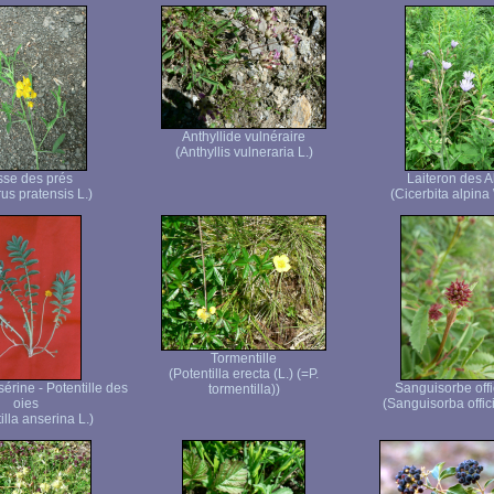
Anthyllide vulnéraire
(Anthyllis vulneraria L.)
se des prés
Laiteron des A
us pratensis L.)
(Cicerbita alpina 
Tormentille
(Potentilla erecta (L.) (=P.
sérine - Potentille des
Sanguisorbe offi
tormentilla))
oies
(Sanguisorba offici
illa anserina L.)