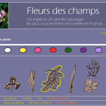
<< re
e plante
Aquatique
Humide
Sec
Ni sec, ni humide
Moins de 600 m
De 600 à 1000 m
Plus de 1000 m