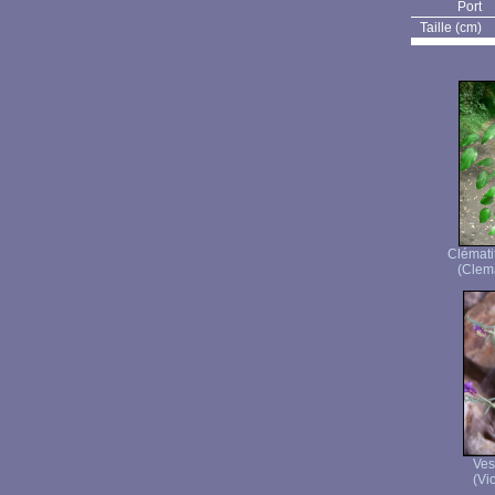
Port
Taille (cm)
Clémati
(Clema
Ves
(Vic