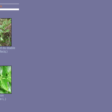
us
t du diable
Jacq.)
ron
e L.)