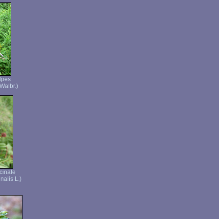
lpes
Walbr.)
cinale
nalis L.)