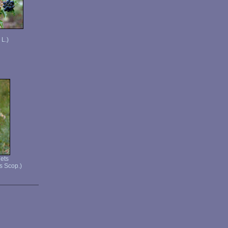
 L.)
ets
es Scop.)