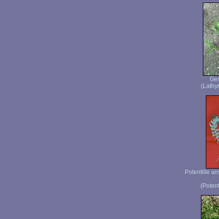
Ges
(Lathyr
Potentille an
(Potent