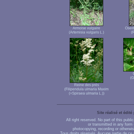
Armoise vulgaire
Oseil
(Artemisia vulgaris L.)
(
(G
Reine des prés
(Filipendula ulmaria Maxim
(=Spiraea ulmaria L.))
Site réalisé et édité
All right reserved. No part of this publ
or transmitted in any form
photocopying, recording or otherwise
Tous droits réservés. Aucune partie de ce 