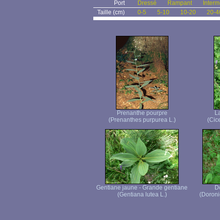
Port
Dressé
Rampant
Interm
Taille (cm)
0-5
5-10
10-20
20-4
Prenanthe pourpre
La
(Prenanthes purpurea L.)
(Cice
Gentiane jaune - Grande gentiane
D
(Gentiana lutea L.)
(Doroni