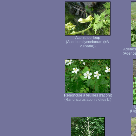
Aconit tue-loup
(Aconitum lycoctonum (=A.
vulparia))
Adénosty
(Adenost
Renoncule à feuilles d'aconit
(Ranunculus aconitifolius L.)
Li
(Lig