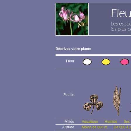
Décrivez votre plante
Fleur
Feuille
Milieu
Aquatique
Humide
Sec
Altitude
Moins de 600 m
De 600 à 