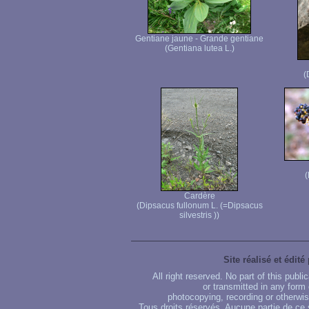
Gentiane jaune - Grande gentiane
(Gentiana lutea L.)
(
(
Cardère
(Dipsacus fullonum L. (=Dipsacus
silvestris ))
Site réalisé et édité
All right reserved. No part of this publ
or transmitted in any form
photocopying, recording or otherwise
Tous droits réservés. Aucune partie de ce 