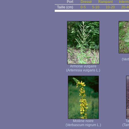
Port
Dressé
Rampant
Interm
Taille (cm)
0-5
5-10
10-20
20-4
(Ver
Armoise vulgaire
(Artemisia vulgaris L.)
Molène noire
T
(Verbascum nigrum L.)
(Tan