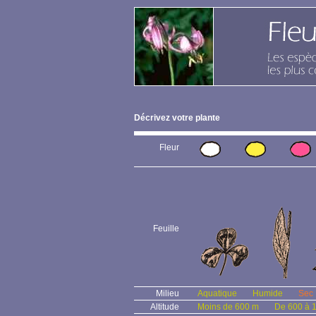
Décrivez votre plante
Fleur
Feuille
Milieu
Aquatique
Humide
Sec
Altitude
Moins de 600 m
De 600 à 