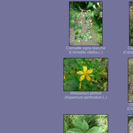
Clématite vigne blanche
Ca
(Clematitis vitalba L.)
(Camp
Millepertuis perforé
(Hypericum perforatum L.)
C
(Ci