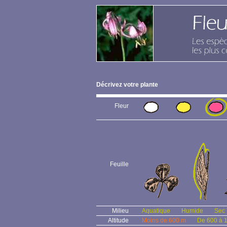
Décrivez votre plante
Fleur
Feuille
Milieu
Aquatique
Humide
Sec
Altitude
Moins de 600 m
De 600 à 