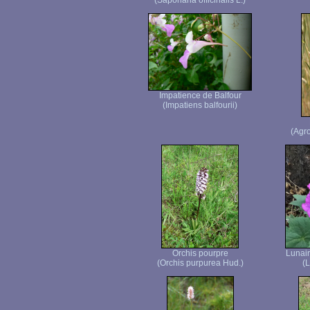
(Saponaria officinalis L.)
Impatience de Balfour
(Impatiens balfourii)
(Agr
Orchis pourpre
Lunai
(Orchis purpurea Hud.)
(L