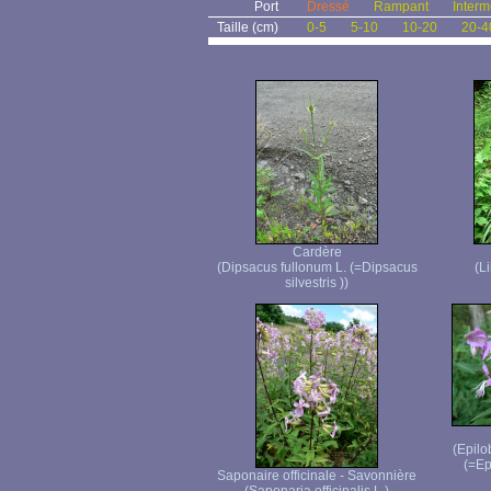
Port
Dressé
Rampant
Interm
Taille (cm)
0-5
5-10
10-20
20-4
Cardère
(Dipsacus fullonum L. (=Dipsacus
(L
silvestris ))
(Epilo
(=Ep
Saponaire officinale - Savonnière