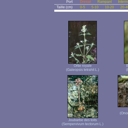
Port
Dressé
Rampant
Interm
Taille (cm)
0-5
5-10
10-20
20-4
Ortie royale
B
(Galeopsis tetrahit L.)
(
(Ono
Joubarbe des toits
(Sempervivum tectorum L.)