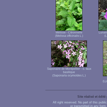
Mélisse - Citronnelle
Lunai
(Melissa officinalis L.)
(L
Saponaire de Montpellier - S. faux
basilique
(Saponaria ocymoïdes L.)
(Ly
Site réalisé et édité
All right reserved. No part of this publ
or transmitted in any form