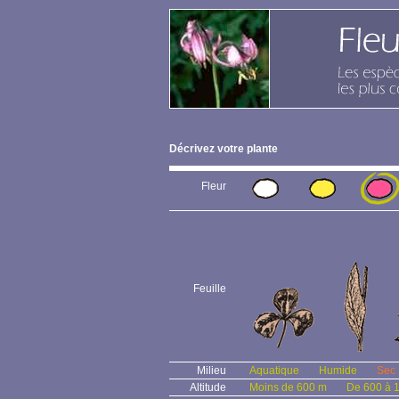
Décrivez votre plante
Fleur
Feuille
Milieu
Aquatique
Humide
Sec
Altitude
Moins de 600 m
De 600 à 