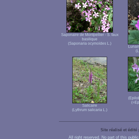
Saponaire de Montpellier - S. faux
basilique
(Saponaria ocymoïdes L.)
Lunai
(L
(Epilo
(=Ep
Salicaire
(Lythrum salicaria L.)
Site réalisé et édité
All right reserved. No part of this publ