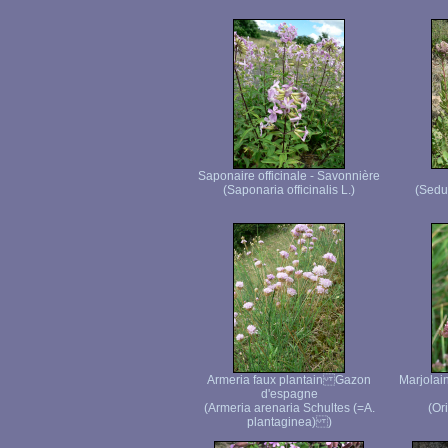
Saponaire officinale - Savonnière
(Saponaria officinalis L.)
(Sedu
Armeria faux plantain Gazon
Marjolai
d'espagne
(Armeria arenaria Schultes (=A.
(Or
plantaginea) )