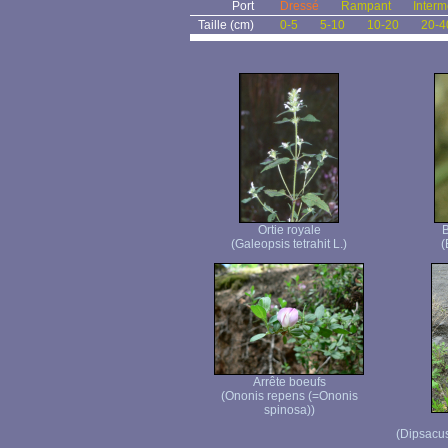
Port
Dressé
Rampant
Interm
Taille (cm)
0-5
5-10
10-20
20-4
Ortie royale
B
(Galeopsis tetrahit L.)
(
Arrête boeufs
(Ononis repens (=Ononis
spinosa))
(Dipsacus