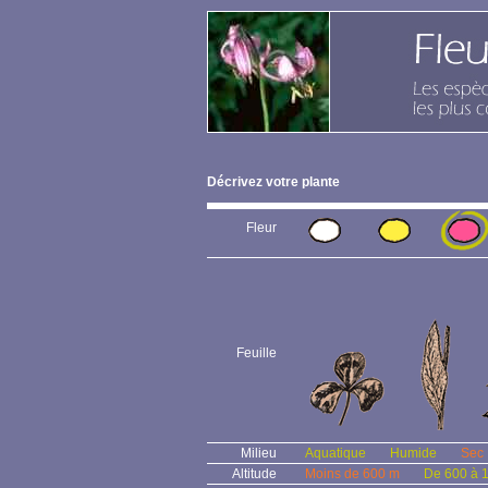
Décrivez votre plante
Fleur
Feuille
Milieu
Aquatique
Humide
Sec
Altitude
Moins de 600 m
De 600 à 