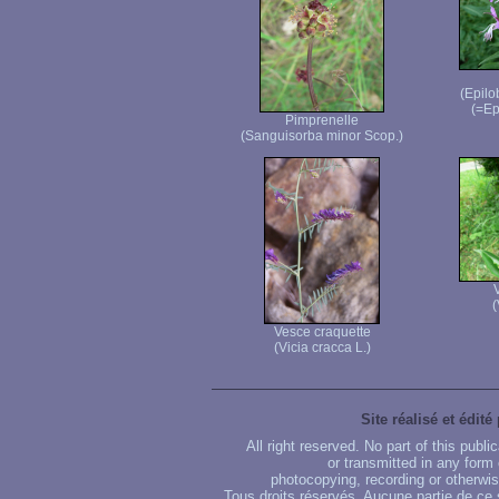
(Epilo
(=Ep
Pimprenelle
(Sanguisorba minor Scop.)
(
Vesce craquette
(Vicia cracca L.)
Site réalisé et édité
All right reserved. No part of this publ
or transmitted in any form
photocopying, recording or otherwise
Tous droits réservés. Aucune partie de ce 