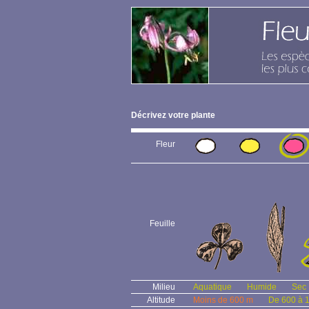
Décrivez votre plante
Fleur
Feuille
Milieu
Aquatique
Humide
Sec
Altitude
Moins de 600 m
De 600 à 