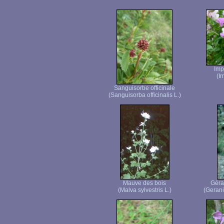
Imp
(I
Sanguisorbe officinale
(Sanguisorba officinalis L.)
Mauve des bois
Géra
(Malva sylvestris L.)
(Geran