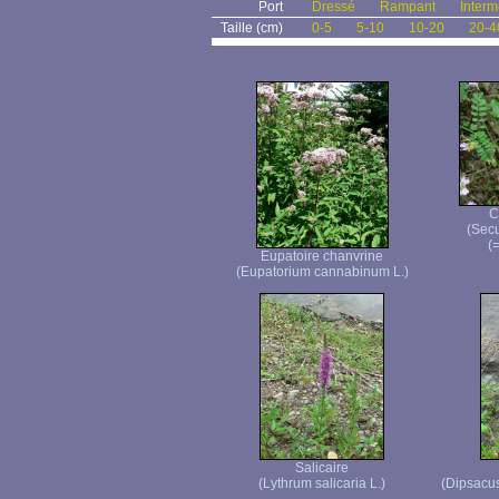
Port
Dressé
Rampant
Interm
Taille (cm)
0-5
5-10
10-20
20-4
C
(Secu
(=
Eupatoire chanvrine
(Eupatorium cannabinum L.)
Salicaire
(Lythrum salicaria L.)
(Dipsacus