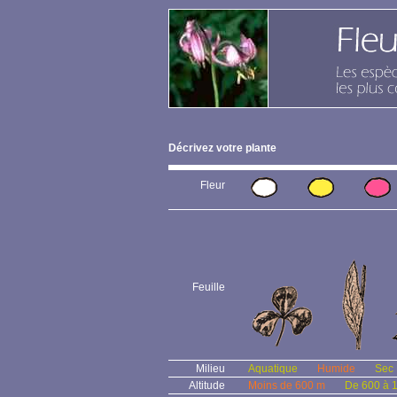
Décrivez votre plante
Fleur
Feuille
Milieu
Aquatique
Humide
Sec
Altitude
Moins de 600 m
De 600 à 