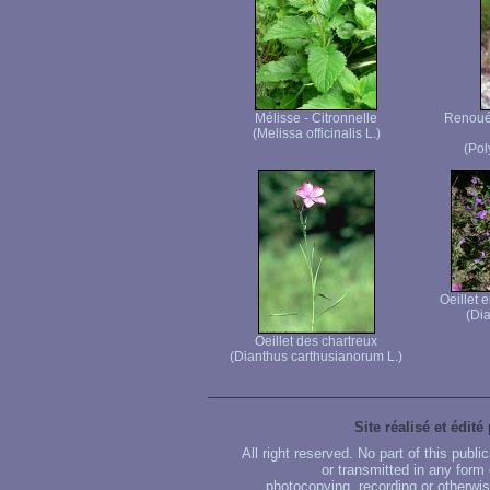
Mélisse - Citronnelle
Renouée
(Melissa officinalis L.)
(Pol
Oeillet 
(Dia
Oeillet des chartreux
(Dianthus carthusianorum L.)
Site réalisé et édité
All right reserved. No part of this publ
or transmitted in any form
photocopying, recording or otherwise