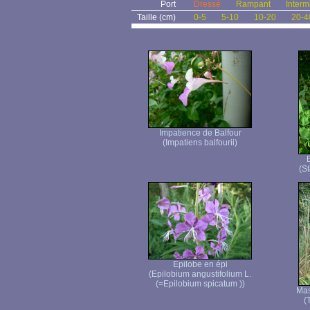
Port
Dressé
Rampant
Interm
Taille (cm)
0-5
5-10
10-20
20-4
Impatience de Balfour
(Impatiens balfourii)
(St
Epilobe en épi
(Epilobium angustifolium L.
(=Epilobium spicatum ))
Mas
(