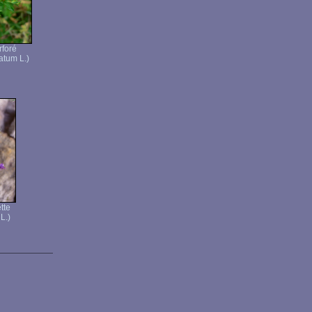
rforé
atum L.)
tte
L.)