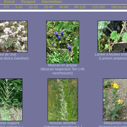
Dressé
Rampant
Intermédiaire
0-5
5-10
10-20
20-40
40-80
80-120
120-160
160 ou pl
ied de chat
Lamier à feuilles em
ia dioïca Gaertner)
(Lamium amplexic
Muscari en grappe
(Muscari neglectum Ten (=M.
racemosum))
ise vulgaire
Armoise absinthe
Millepertuis c