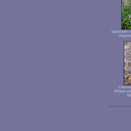
Saponaire of
(Saponar
Cotonni
(Filago v
Ge