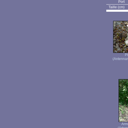
Port
Taille (cm)
P
(Antennar
Armo