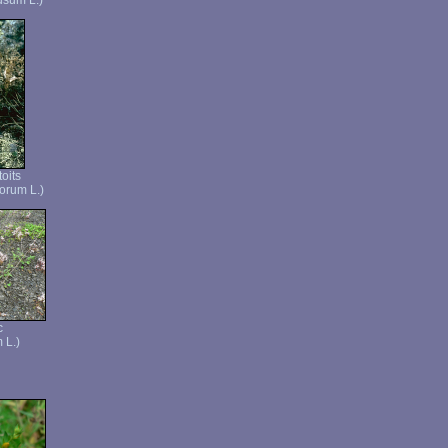
usum L.)
oits
orum L.)
c
 L.)