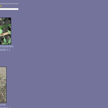
us
brassantes
aule L.)
ouché