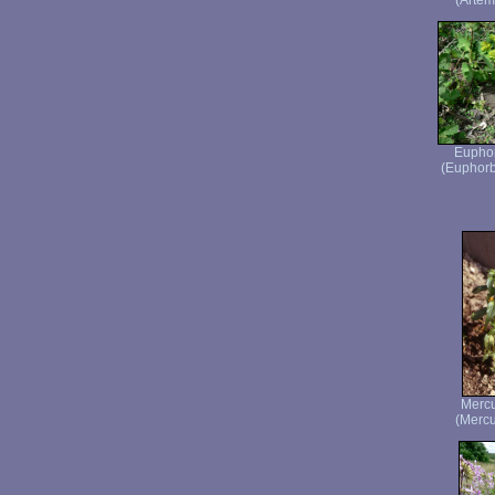
(Artemi
Euphor
(Euphorb
Mercu
(Mercu