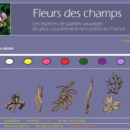
<< re
e plante
Aquatique
Humide
Sec
Ni sec, ni humide
Moins de 600 m
De 600 à 1000 m
Plus de 1000 m