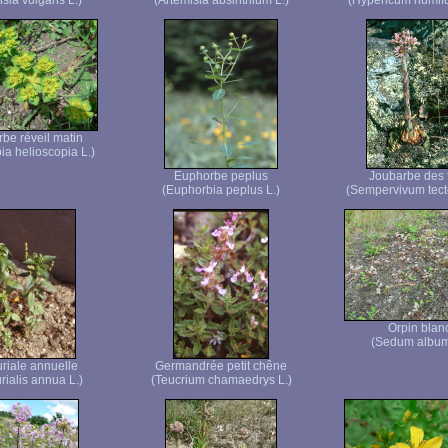
sia vulgaris L.)
(Artemisia absinthium L.)
(Hypericum humif
be réveil matin
ia helioscopia L.)
Euphorbe peplus
Joubarbe des t
(Euphorbia peplus L.)
(Sempervivum tect
Orpin blan
(Sedum album
riale annuelle
Germandrée petit chêne
rialis annua L.)
(Teucrium chamaedrys L.)