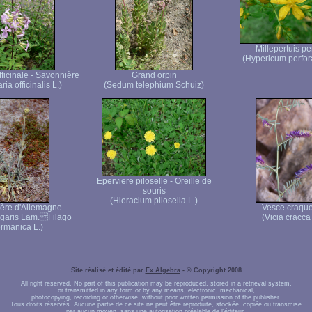
Millepertuis pe
(Hypericum perfor
ficinale - Savonnière
Grand orpin
ia officinalis L.)
(Sedum telephium Schuiz)
Eperviere piloselle - Oreille de
souris
(Hieracium pilosella L.)
ère d'Allemagne
Vesce craque
ulgaris Lam. Filago
(Vicia cracca 
rmanica L.)
Site réalisé et édité par
Ex Algebra
- © Copyright 2008
All right reserved. No part of this publication may be reproduced, stored in a retrieval system,
or transmitted in any form or by any means, electronic, mechanical,
photocopying, recording or otherwise, without prior written permission of the publisher.
Tous droits réservés. Aucune partie de ce site ne peut être reproduite, stockée, copiée ou transmise
par aucun moyen, sans une autorisation préalable de l'éditeur.