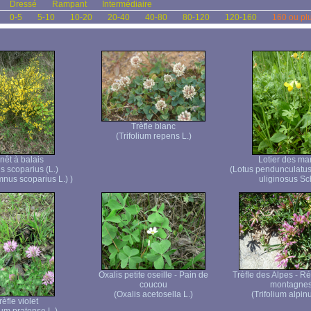
Dressé
Rampant
Intermédiaire
0-5
5-10
10-20
20-40
40-80
80-120
120-160
160 ou pl
Trèfle blanc
(Trifolium repens L.)
nêt à balais
Lotier des ma
s scoparius (L.)
(Lotus pendunculatu
nus scoparius L.) )
uliginosus Sc
Oxalis petite oseille - Pain de
Trèfle des Alpes - R
coucou
montagne
(Oxalis acetosella L.)
(Trifolium alpin
rèfle violet