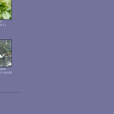
nc
m L)
tante
ns Lanck)