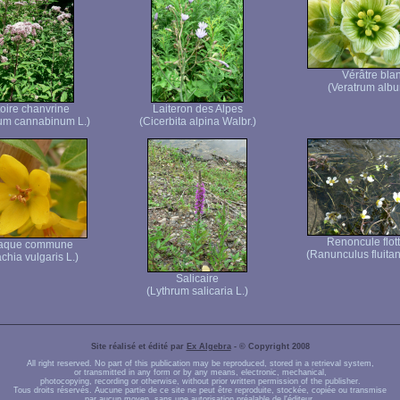
Vérâtre bla
(Veratrum albu
oire chanvrine
Laiteron des Alpes
um cannabinum L.)
(Cicerbita alpina Walbr.)
Renoncule flot
aque commune
(Ranunculus fluita
chia vulgaris L.)
Salicaire
(Lythrum salicaria L.)
Site réalisé et édité par
Ex Algebra
- © Copyright 2008
All right reserved. No part of this publication may be reproduced, stored in a retrieval system,
or transmitted in any form or by any means, electronic, mechanical,
photocopying, recording or otherwise, without prior written permission of the publisher.
Tous droits réservés. Aucune partie de ce site ne peut être reproduite, stockée, copiée ou transmise
par aucun moyen, sans une autorisation préalable de l'éditeur.