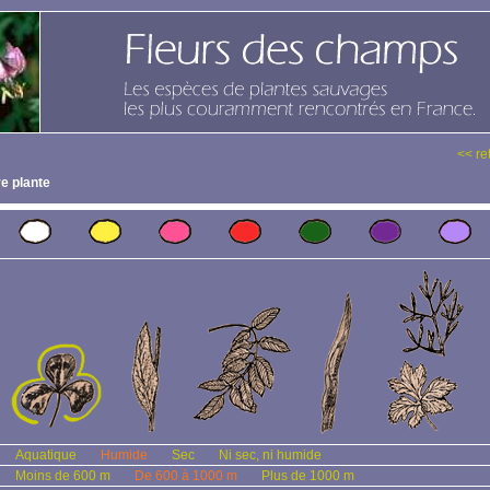
<< re
e plante
Aquatique
Humide
Sec
Ni sec, ni humide
Moins de 600 m
De 600 à 1000 m
Plus de 1000 m