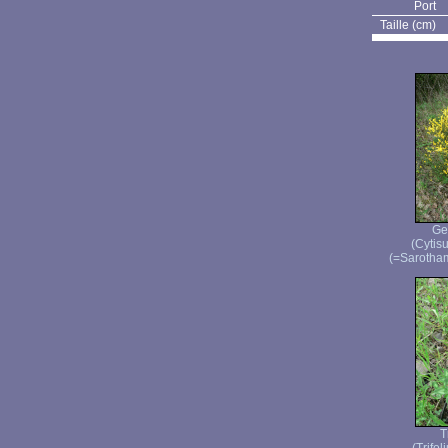
Port
Taille (cm)
Ge
(Cytisu
(=Sarotham
T