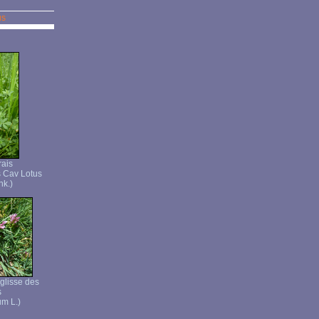
us
rais
s Cav Lotus
hk.)
églisse des
s
um L.)