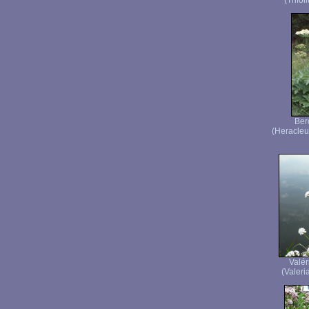
(Trifol
Ber
(Heracleu
Valér
(Valeria