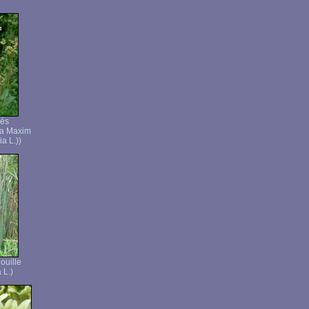
rés
ia Maxim
a L.))
ouille
 L.)