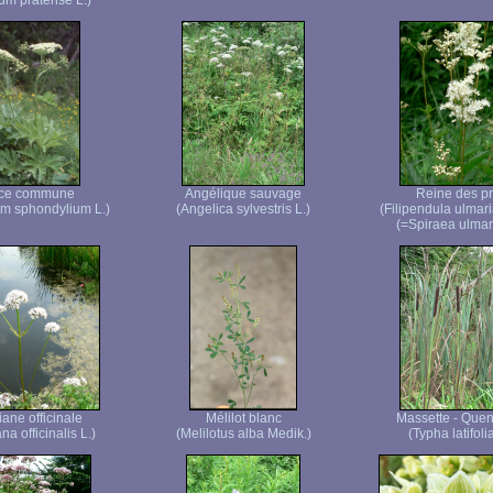
ium pratense L.)
ce commune
Angélique sauvage
Reine des p
m sphondylium L.)
(Angelica sylvestris L.)
(Filipendula ulmar
(=Spiraea ulmari
iane officinale
Mélilot blanc
Massette - Quen
na officinalis L.)
(Melilotus alba Medik.)
(Typha latifolia