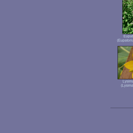
Eupat
(Eupatori
Lysim
(Lysima