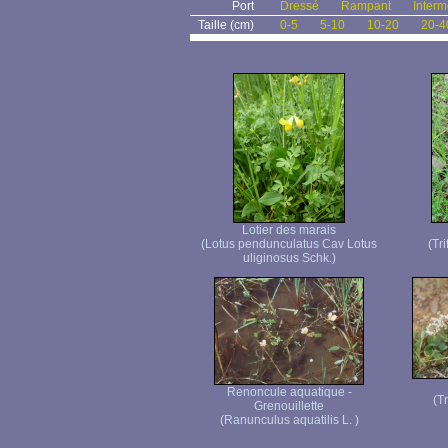
Port
Dressé
Rampant
Interm
Taille (cm)
0-5
5-10
10-20
20-4
Lotier des marais
(Lotus pendunculatus Cav Lotus
(Tr
uliginosus Schk.)
Renoncule aquatique -
(T
Grenouillette
(Ranunculus aquatilis L. )