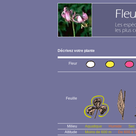
Décrivez votre plante
Fleur
Feuille
Milieu
Aquatique
Humide
Sec
Altitude
Moins de 600 m
De 600 à 