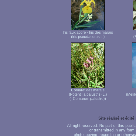
Iris faux acore - Iris des marais
(Iris pseudacorus L.)
(
Comaret des marais
(Potentilla palustris (L.)
(Melil
(=Comarum palustre))
Site réalisé et édité
All right reserved. No part of this publ
or transmitted in any form
photocopying, recording or otherwise