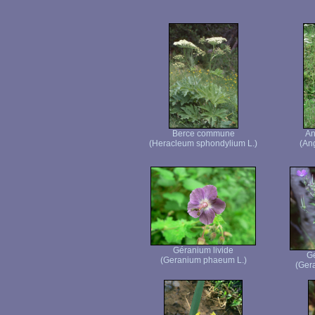
Berce commune
An
(Heracleum sphondylium L.)
(Ang
Géranium livide
Gé
(Geranium phaeum L.)
(Gera