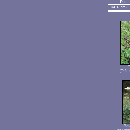
Port
Taille (cm)
T
(Trifol
Ber