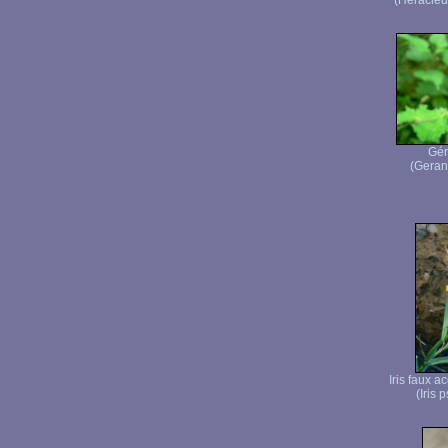
(Heracleu
Gér
(Geran
Iris faux a
(Iris 