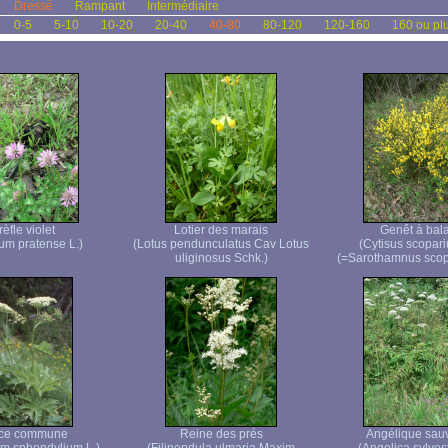
Dressé
Rampant
Intermédiaire
0-5
5-10
10-20
20-40
40-80
80-120
120-160
160 ou pl
rèfle violet
Lotier des marais
Genêt à bala
ium pratense L.)
(Lotus pendunculatus Cav Lotus
(Cytisus scopariu
uliginosus Schk.)
(=Sarothamnus scopa
ce commune
Reine des prés
Angélique sau