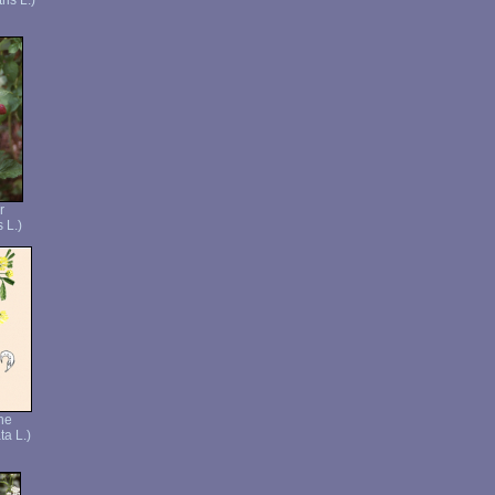
ris L.)
r
 L.)
ne
ta L.)