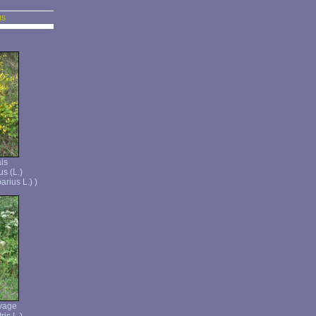
us
is
s (L.)
rius L.) )
vage