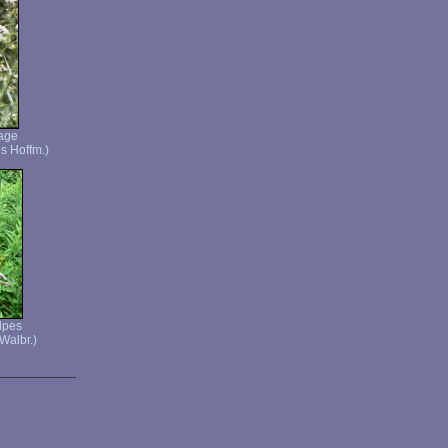
vage
is Hoffm.)
lpes
Walbr.)