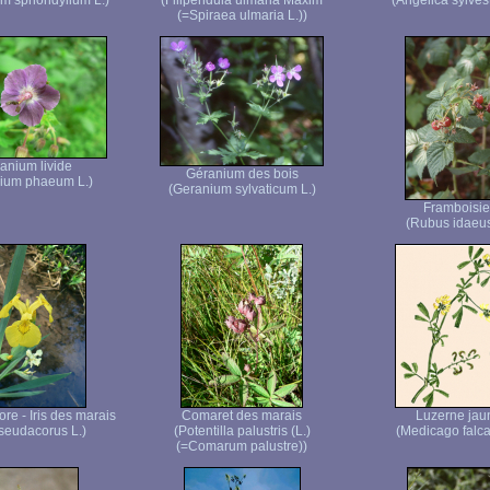
m sphondylium L.)
(Filipendula ulmaria Maxim
(Angelica sylvest
(=Spiraea ulmaria L.))
anium livide
Géranium des bois
ium phaeum L.)
(Geranium sylvaticum L.)
Framboisie
(Rubus idaeus
core - Iris des marais
Comaret des marais
Luzerne jau
pseudacorus L.)
(Potentilla palustris (L.)
(Medicago falca
(=Comarum palustre))