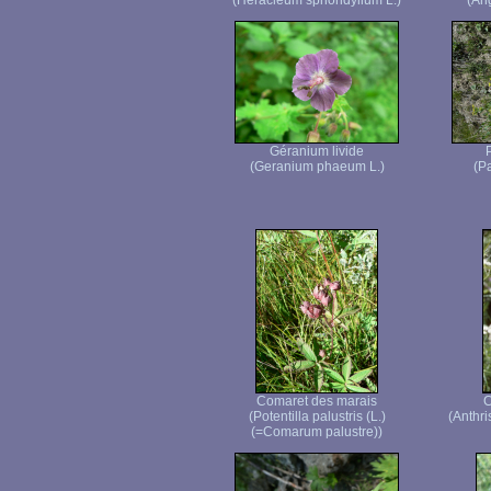
(Heracleum sphondylium L.)
(Ang
Géranium livide
(Geranium phaeum L.)
(Pa
Comaret des marais
C
(Potentilla palustris (L.)
(Anthri
(=Comarum palustre))