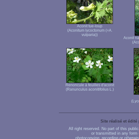
Aconit tue-loup
(Aconitum lycoctonum (=A.
vulparia))
Aconit n
(Ac
Renoncule à feuilles d'aconit
(Ranunculus aconitifolius L.)
(Lyc
Site réalisé et édité
All right reserved. No part of this publ
or transmitted in any form
photocopying, recording or otherwise