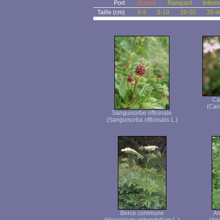
Port
Dressé
Rampant
Interm
Taille (cm)
0-5
5-10
10-20
20-4
Ca
(Car
Sanguisorbe officinale
(Sanguisorba officinalis L.)
Berce commune
An