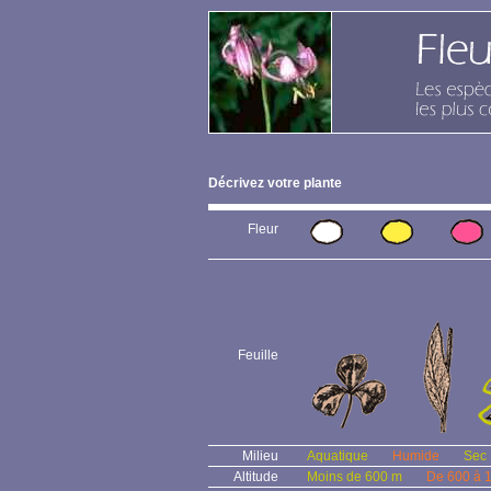
Décrivez votre plante
Fleur
Feuille
Milieu
Aquatique
Humide
Sec
Altitude
Moins de 600 m
De 600 à 