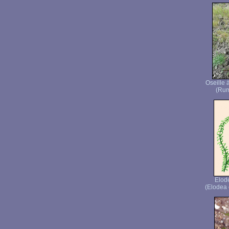
Oseille à
(Rum
Elod
(Elodea 