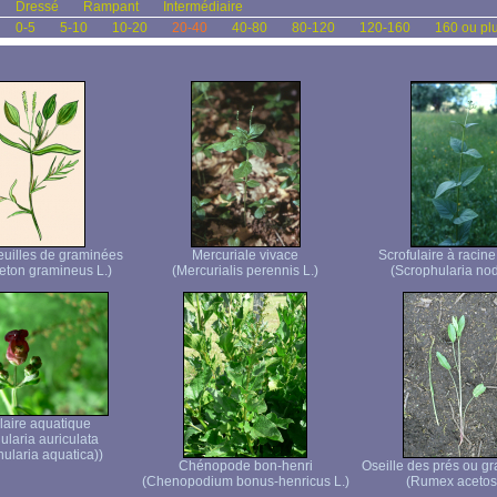
Dressé
Rampant
Intermédiaire
0-5
5-10
10-20
20-40
40-80
80-120
120-160
160 ou pl
euilles de graminées
Mercuriale vivace
Scrofulaire à racin
ton gramineus L.)
(Mercurialis perennis L.)
(Scrophularia nod
laire aquatique
ularia auriculata
ularia aquatica))
Chénopode bon-henri
Oseille des prés ou gr
(Chenopodium bonus-henricus L.)
(Rumex acetos