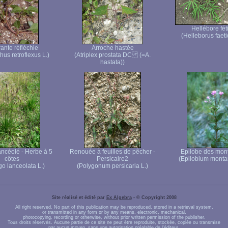
Hellébore fét
(Helleborus faeti
ante réfléchie
Arroche hastée
us retroflexus L.)
(Atriplex prostata DC (=A.
hastata))
ancéolé - Herbe à 5
Renouée à feuilles de pêcher -
Epilobe des mon
côtes
Persicaire2
(Epilobium monta
go lanceolata L.)
(Polygonum persicaria L.)
Site réalisé et édité par
Ex Algebra
- © Copyright 2008
All right reserved. No part of this publication may be reproduced, stored in a retrieval system,
or transmitted in any form or by any means, electronic, mechanical,
photocopying, recording or otherwise, without prior written permission of the publisher.
Tous droits réservés. Aucune partie de ce site ne peut être reproduite, stockée, copiée ou transmise
par aucun moyen, sans une autorisation préalable de l'éditeur.