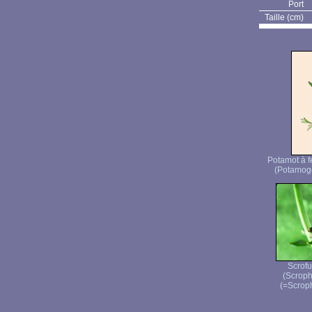
Port
Taille (cm)
Potamot à f
(Potamoge
Scrofu
(Scroph
(=Scroph