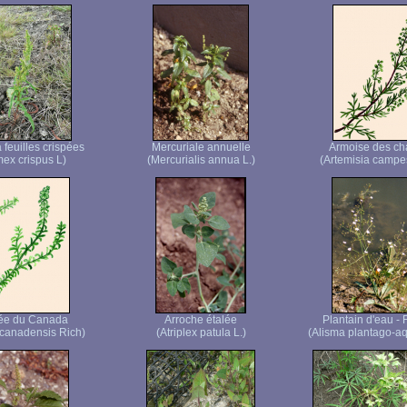
 feuilles crispées
Mercuriale annuelle
Armoise des c
ex crispus L)
(Mercurialis annua L.)
(Artemisia campes
ée du Canada
Arroche étalée
Plantain d'eau - 
canadensis Rich)
(Atriplex patula L.)
(Alisma plantago-aq