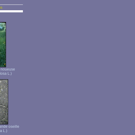
us
e noueuse
osa L.)
ande oseille
a L.)