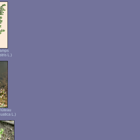
hamps
tris L.)
Flûteau
uatica L.)