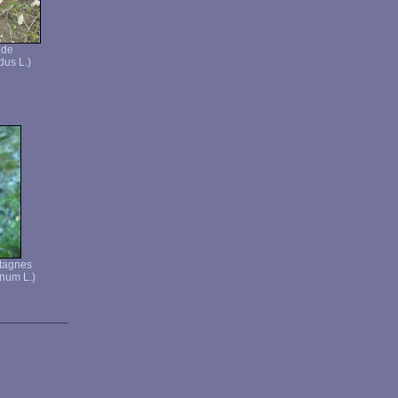
ide
dus L.)
tagnes
num L.)