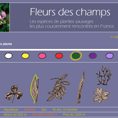
<< re
e plante
Aquatique
Humide
Sec
Ni sec, ni humide
Moins de 600 m
De 600 à 1000 m
Plus de 1000 m