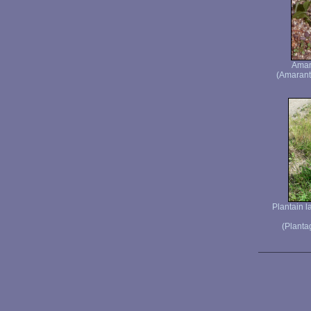
Amar
(Amaranth
Plantain l
(Planta