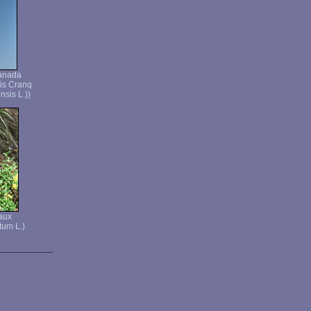
Canada
is Cranq
sis L.))
aux
tum L.)