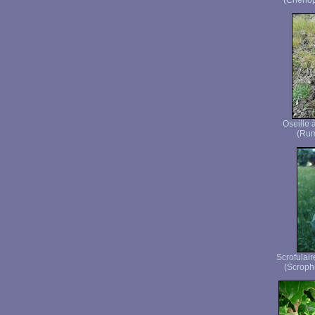
(Chenop
Oseille à
(Rum
Scrofulai
(Scroph