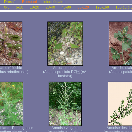
Dressé
Rampant
Intermédiaire
0-5
5-10
10-20
20-40
40-80
80-120
120-160
160 ou pl
ante réfléchie
Arroche hastée
Arroche étal
us retroflexus L.)
(Atriplex prostata DC (=A.
(Atriplex patul
hastata))
lanc - Poule grasse
Armoise vulgaire
Armoise des c