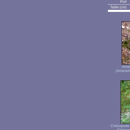
Port
Taille (cm)
Amar
(Amaranth
Chénopode b