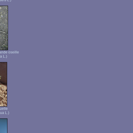
tris L.)
ande oseille
a L.)
uelle
ua L.)