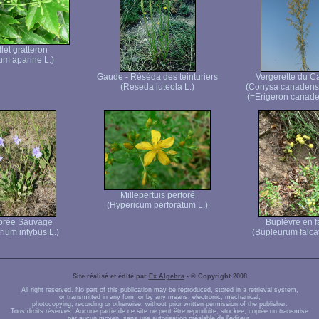
let gratteron
um aparine L.)
Gaude - Réséda des teinturiers
Vergerette du 
(Reseda luteola L.)
(Conysa canadens
(=Erigeron canaden
Millepertuis perforé
(Hypericum perforatum L.)
orée Sauvage
Buplèvre en f
rium intybus L.)
(Bupleurum falca
Site réalisé et édité par
Ex Algebra
- © Copyright 2008
All right reserved. No part of this publication may be reproduced, stored in a retrieval system,
or transmitted in any form or by any means, electronic, mechanical,
photocopying, recording or otherwise, without prior written permission of the publisher.
Tous droits réservés. Aucune partie de ce site ne peut être reproduite, stockée, copiée ou transmise
par aucun moyen, sans une autorisation préalable de l'éditeur.