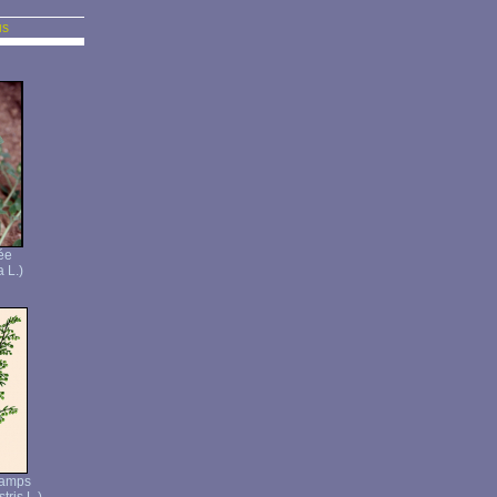
us
ée
a L.)
hamps