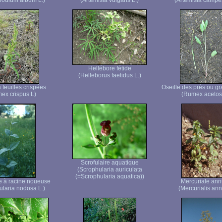
odium album L.)
(Artemisia vulgaris L.)
(Artemisia campes
Hellébore fétide
(Helleborus faetidus L.)
 feuilles crispées
Oseille des prés ou gr
ex crispus L)
(Rumex acetos
Scrofulaire aquatique
(Scrophularia auriculata
(=Scrophularia aquatica))
re à racine noueuse
Mercuriale ann
ularia nodosa L.)
(Mercurialis ann