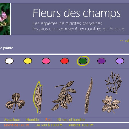
<< re
e plante
Aquatique
Humide
Sec
Ni sec, ni humide
Moins de 600 m
De 600 à 1000 m
Plus de 1000 m