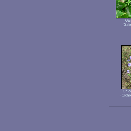
Gail
(Gali
Chic
(Cicho