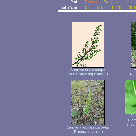
Port
Dressé
Rampant
Interm
Taille (cm)
0-5
5-10
10-20
20-4
Armoise des champs
A
(Artemisia campestris L.)
(Ar
Scr
(Scr
(=Scr
Oseille à feuilles crispées
(Rumex crispus L)