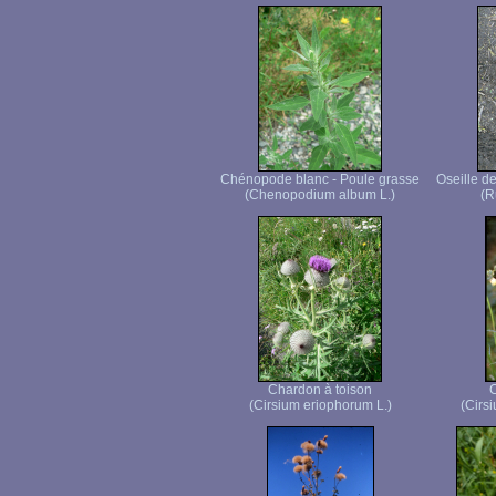
Chénopode blanc - Poule grasse
Oseille d
(Chenopodium album L.)
(R
Chardon à toison
C
(Cirsium eriophorum L.)
(Cirsi