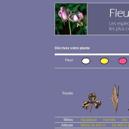
Décrivez votre plante
Fleur
Feuille
Milieu
Aquatique
Humide
Sec
Altitude
Moins de 600 m
De 600 à 