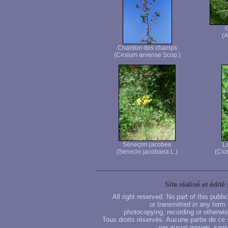
G
(A
Chardon des champs
(Cirsium arvense Scop.)
Séneçon jacobee
La
(Senecio jacobaea L.)
(Cice
Site réalisé et édité
All right reserved. No part of this publ
or transmitted in any form
photocopying, recording or otherwise
Tous droits réservés. Aucune partie de ce 
par aucun moyen, sans u