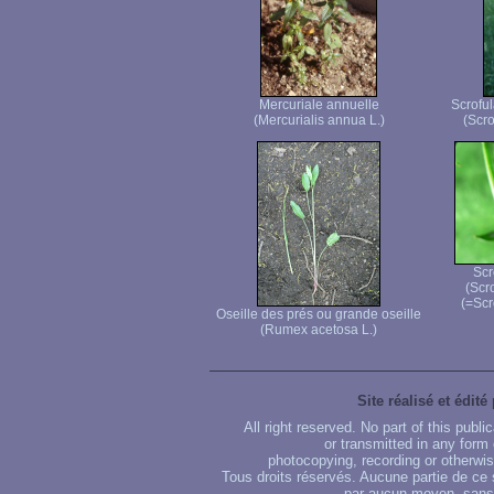
Mercuriale annuelle
Scroful
(Mercurialis annua L.)
(Scro
Scr
(Scr
(=Scr
Oseille des prés ou grande oseille
(Rumex acetosa L.)
Site réalisé et édité
All right reserved. No part of this publ
or transmitted in any form
photocopying, recording or otherwise
Tous droits réservés. Aucune partie de ce 
par aucun moyen, sans u