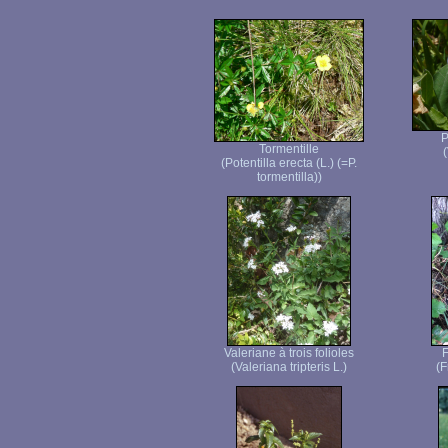
P
Tormentille
(
(Potentilla erecta (L.) (=P.
tormentilla))
Valeriane à trois folioles
F
(Valeriana tripteris L.)
(F