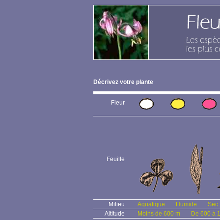
Décrivez votre plante
Fleur
Feuille
Milieu
Aquatique
Humide
Sec
Altitude
Moins de 600 m
De 600 à 