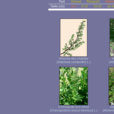
Port
Dressé
Rampant
Interm
Taille (cm)
0-5
5-10
10-20
20-4
Armoise des champs
A
(Artemisia campestris L.)
(Ar
Chénopode bon-henri
Al
(Chenopodium bonus-henricus L.)
(Alchemi