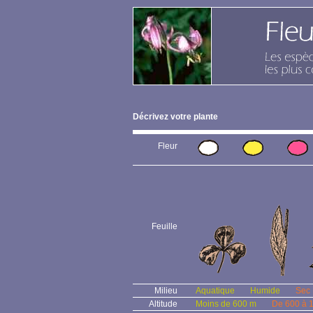
Décrivez votre plante
Fleur
Feuille
Milieu
Aquatique
Humide
Sec
Altitude
Moins de 600 m
De 600 à 