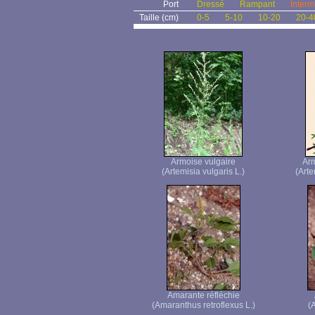
Port
Dressé
Rampant
Interm
Taille (cm)
0-5
5-10
10-20
20-4
Armoise vulgaire
Ar
(Artemisia vulgaris L.)
(Arte
Amarante réfléchie
(Amaranthus retroflexus L.)
(A