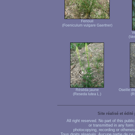
Fenouil
(Foeniculum vulgare Gaertner)
Ve
(Ver
Réséda jaune
Oseille d
(Reseda lutea L.)
(R
Site réalisé et édité
All right reserved. No part of this publ
or transmitted in any form
photocopying, recording or otherwise
Tous droits réservés. Aucune partie de ce 