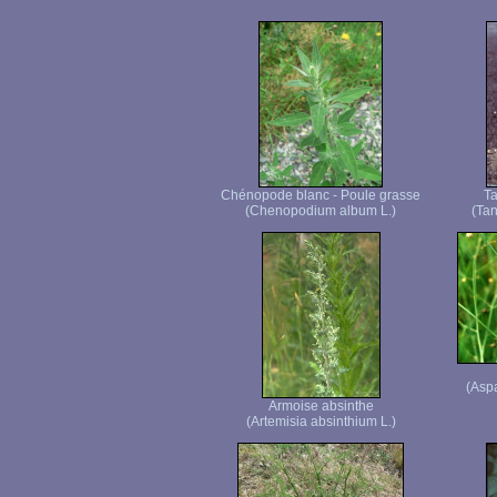
Chénopode blanc - Poule grasse
T
(Chenopodium album L.)
(Tan
(Aspa
Armoise absinthe
(Artemisia absinthium L.)