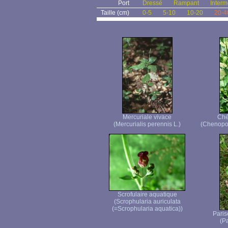
Port
Dressé
Rampant
Interm
Taille (cm)
0-5
5-10
10-20
20-4
Mercuriale vivace
Ché
(Mercurialis perennis L.)
(Chenopod
Scrofulaire aquatique
(Scrophularia auriculata
(=Scrophularia aquatica))
Paris
(Pa