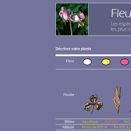
Décrivez votre plante
Fleur
Feuille
Milieu
Aquatique
Humide
Sec
Altitude
Moins de 600 m
De 600 à 