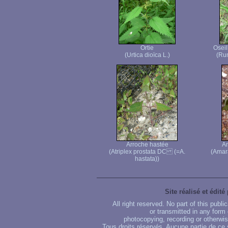
Ortie
Oseil
(Urtica dioïca L.)
(Rum
Arroche hastée
Am
(Atriplex prostata DC (=A.
(Amara
hastata))
Site réalisé et édité
All right reserved. No part of this publ
or transmitted in any form
photocopying, recording or otherwise
Tous droits réservés. Aucune partie de ce 