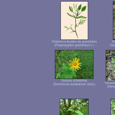
Potamot à feuilles de graminées
Sa
(Potamogeton gramineus L.)
(Sax
Doronic d'Autriche
Véroni
(Doronicum austriacum Jacq.)
(Vero