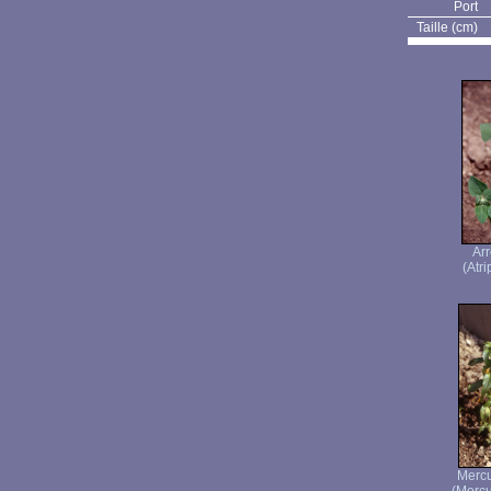
Port
Taille (cm)
Ar
(Atri
Mercu