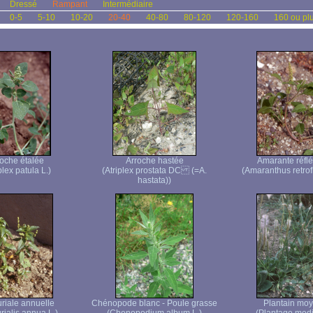
Dressé
Rampant
Intermédiaire
0-5
5-10
10-20
20-40
40-80
80-120
120-160
160 ou pl
roche étalée
Arroche hastée
Amarante réflé
plex patula L.)
(Atriplex prostata DC (=A.
(Amaranthus retrof
hastata))
riale annuelle
Chénopode blanc - Poule grasse
Plantain mo