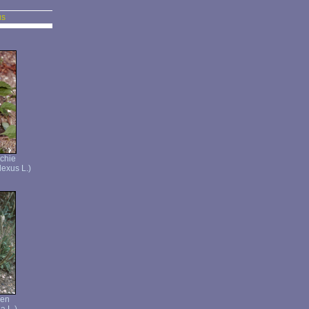
us
chie
lexus L.)
yen