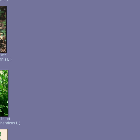
a L.)
vace
nnis L.)
henri
enricus L.)