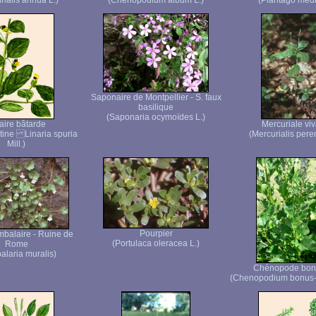
rialis annua L.)
(Chenopodium album L.)
(Plantago medi
Saponaire de Montpellier - S. faux
basilique
(Saponaria ocymoïdes L.)
aire bâtarde
Mercuriale vi
atine Linaria spuria
(Mercurialis pere
Mill.)
Pourpier
mbalaire - Ruine de
(Portulaca oleracea L.)
Rome
alaria muralis)
Chénopode bon-
(Chenopodium bonus-h