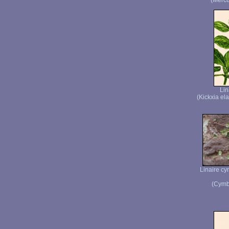
(Mercu
Lin
(Kickxia el
Linaire cy
(Cymb