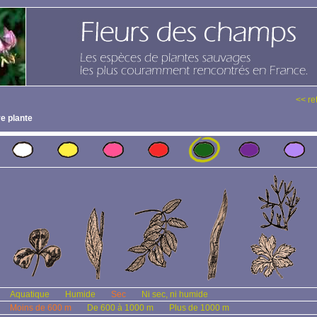
<< re
e plante
Aquatique
Humide
Sec
Ni sec, ni humide
Moins de 600 m
De 600 à 1000 m
Plus de 1000 m