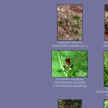
Amarante réfléchie
Me
(Amaranthus retroflexus L.)
(Me
Scrofulaire aquatique
(Scrophularia auriculata
(=Scrophularia aquatica))
L
(Lotus p
u