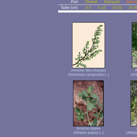
Port
Dressé
Rampant
Interm
Taille (cm)
0-5
5-10
10-20
20-4
Armoise des champs
A
(Artemisia campestris L.)
(Ar
Arroche étalée
(Atriplex patula L.)
(Atrip