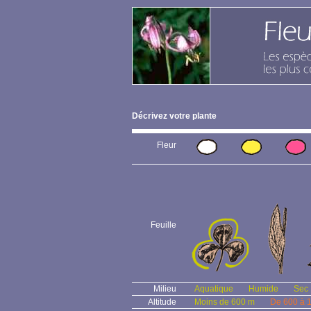
Décrivez votre plante
Fleur
Feuille
Milieu
Aquatique
Humide
Sec
Altitude
Moins de 600 m
De 600 à 