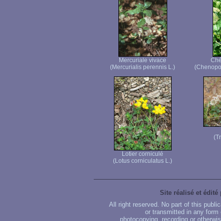
Mercuriale vivace
Ché
(Mercurialis perennis L.)
(Chenopod
(T
Lotier corniculé
(Lotus corniculatus L.)
Site réalisé et édité
All right reserved. No part of this publ
or transmitted in any form
photocopying, recording or otherwise