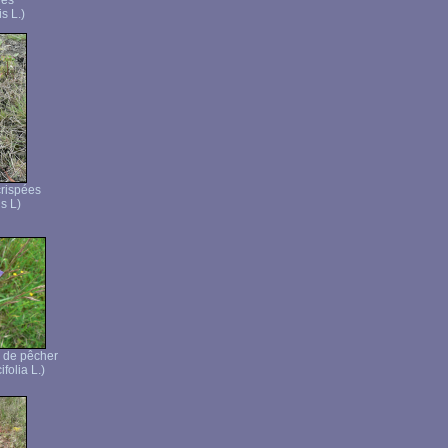
rés
s L.)
crispées
s L)
 de pêcher
folia L.)