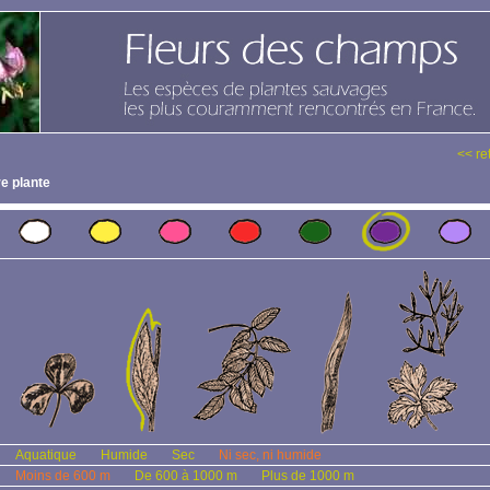
<< re
e plante
Aquatique
Humide
Sec
Ni sec, ni humide
Moins de 600 m
De 600 à 1000 m
Plus de 1000 m