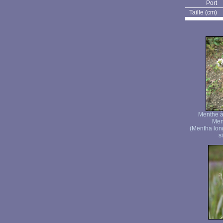
Port
Taille (cm)
Menthe à 
Men
(Mentha lon
s