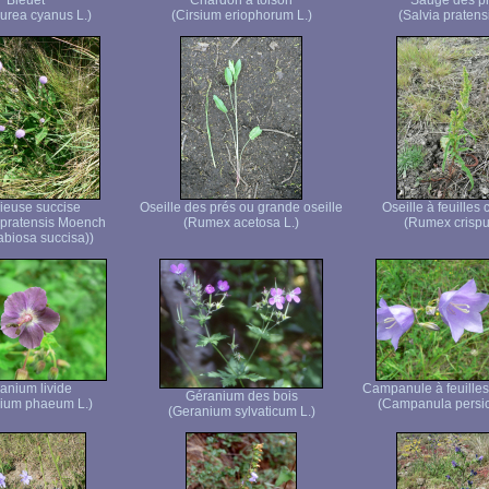
Bleuet
Chardon à toison
Sauge des p
urea cyanus L.)
(Cirsium eriophorum L.)
(Salvia pratensi
ieuse succise
Oseille des prés ou grande oseille
Oseille à feuilles 
 pratensis Moench
(Rumex acetosa L.)
(Rumex crispu
iosa succisa))
anium livide
Campanule à feuilles
Géranium des bois
ium phaeum L.)
(Campanula persici
(Geranium sylvaticum L.)