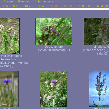
Dressé
Rampant
Intermédiaire
0-5
5-10
10-20
20-40
40-80
80-120
120-160
160 ou pl
Douce amère
Linaire stri
(Solanum dulcamara L.)
(Linaria repens (L.)
striata))
feuilles longues -
the des bois
gifolia Huds - Mentha
ilvestris L.)