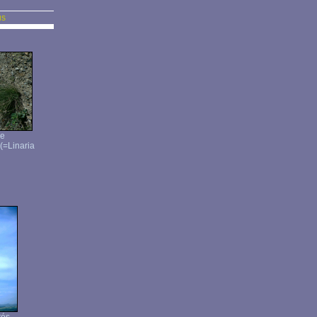
us
ée
 (=Linaria