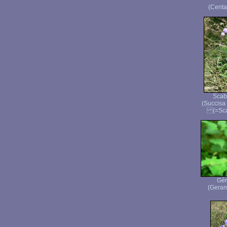
(Centa
Scab
(Succisa
(=Scab
Gér
(Geran